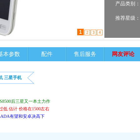
产品类别
推荐星级
2
1
3
4
基本参数
配件
售后服务
网友评论
机
三星手机
8500后三星又一本土力作
低.估计 价格在1500左右
BADA有望和安卓决高下