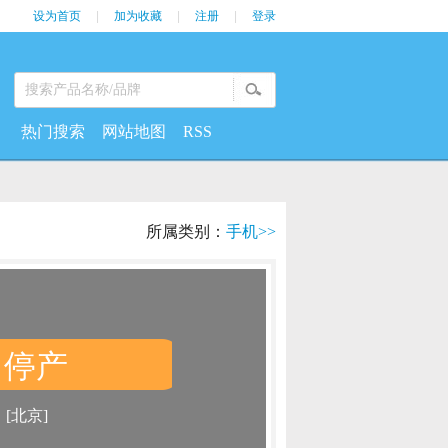
设为首页
|
加为收藏
|
注册
|
登录
热门搜索
网站地图
RSS
所属类别：
手机>>
停产
：
：
[北京]