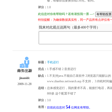
修，维修部说要换排线130元。郁闷。
评分：
1.0
此信息对你有帮助吗？若有请投我一票 --->
特别提醒：为确保数据真实性，同一产品所有点评仅有
我来对此观点说两句（最多400个字符）
标题：
手机还行
优点：
1.手感不错 2.音质还行
缺点：
1.不支持java.不能自己装软件 2浏览器只能默
jinanidc
www.zhaobus.net/search.asp.不支持， 
2009-11-28
总结：
总体感觉还行，我的要求不高，能接打电话，再就
800多.这个配置不错了
评分：
3.0
54
有用：
目前此信息对
位网友有帮助。