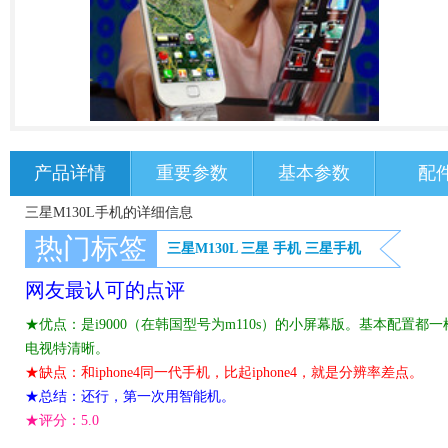
产品详情
重要参数
基本参数
配
三星M130L手机的详细信息
热门标签
三星M130L
三星
手机
三星手机
网友最认可的点评
★优点：是i9000（在韩国型号为m110s）的小屏幕版。基本配置都
电视特清晰。
★缺点：和iphone4同一代手机，比起iphone4，就是分辨率差点。
★总结：还行，第一次用智能机。
★评分：
5.0