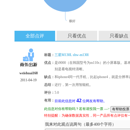
极好
全部点评
只看优点
只看缺点
标题：
三星M130L shw-m130l
优点：
是i9000（在韩国型号为m110s）的小屏幕版
别是看电视特清晰。
weishuai168
缺点：
和iphone4同一代手机，比起iphone4，就是分辨
2011-04-19
总结：
还行，第一次用智能机。
评分：
5.0
42
有用：
目前此信息对
位网友有帮助。
此信息对你有帮助吗？若有请投我一票 --->
特别提醒：为确保数据真实性，同一产品所有点评仅有
我来对此观点说两句（最多400个字符）