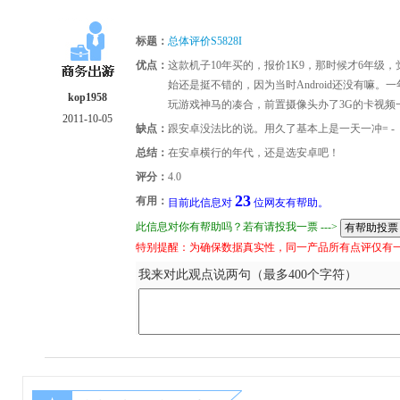
标题：
总体评价S5828I
优点：
这款机子10年买的，报价1K9，那时候才6年
始还是挺不错的，因为当时Android还没有嘛
kop1958
玩游戏神马的凑合，前置摄像头办了3G的卡视频
2011-10-05
缺点：
跟安卓没法比的说。用久了基本上是一天一冲= -
总结：
在安卓横行的年代，还是选安卓吧！
评分：
4.0
23
有用：
目前此信息对
位网友有帮助。
此信息对你有帮助吗？若有请投我一票 --->
特别提醒：为确保数据真实性，同一产品所有点评仅有
我来对此观点说两句（最多400个字符）