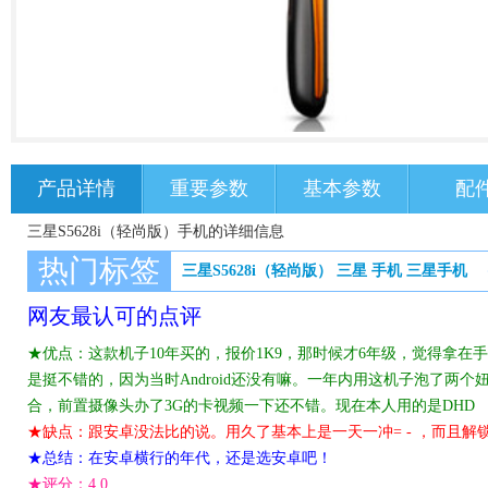
产品详情
重要参数
基本参数
配
三星S5628i（轻尚版）手机的详细信息
热门标签
三星S5628i（轻尚版）
三星
手机
三星手机
网友最认可的点评
★优点：这款机子10年买的，报价1K9，那时候才6年级，觉得拿
是挺不错的，因为当时Android还没有嘛。一年内用这机子泡了两
合，前置摄像头办了3G的卡视频一下还不错。现在本人用的是DHD
★缺点：跟安卓没法比的说。用久了基本上是一天一冲= - ，而且解
★总结：在安卓横行的年代，还是选安卓吧！
★评分：
4.0