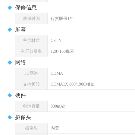
保修信息
质保时间
行货联保1年
屏幕
主屏材质
CSTN
主屏分辨率
128×160像素
网络
3G网络
CDMA
支持频段
CDMA1X 800/1900MHz
硬件
电池容量
800mAh
摄像头
摄像头
内置