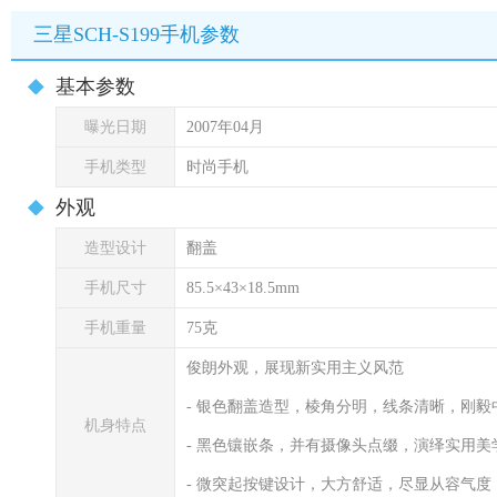
三星SCH-S199手机参数
基本参数
曝光日期
2007年04月
手机类型
时尚手机
外观
造型设计
翻盖
手机尺寸
85.5×43×18.5mm
手机重量
75克
俊朗外观，展现新实用主义风范
- 银色翻盖造型，棱角分明，线条清晰，刚毅
机身特点
- 黑色镶嵌条，并有摄像头点缀，演绎实用美
- 微突起按键设计，大方舒适，尽显从容气度