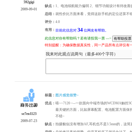
592gigi
缺点：
1、电池续航能力偏弱 2、细节功能设计有待改
2009-09-01
总结：
就性价比方面来看，觉得这款手机的定位还算不
评分：
4.0
34
有用：
目前此信息对
位网友有帮助。
此信息对你有帮助吗？若有请投我一票 --->
特别提醒：为确保数据真实性，同一产品所有点评仅有
我来对此观点说两句（最多400个字符）
标题：
图片感觉很赞~
优点：
嘻~~7120 ~--一款面向中端市场的WCDMA
最关键的方面，比如屏幕配置、电池配置方面保持
se7en1123
不错~
2009-07-23
缺点：
拍摄貌似没有增加AF,耳机也不是3.5mm的，这简
总结：
总的来说真的很赞，但是耳机坏了就没办法了，如果