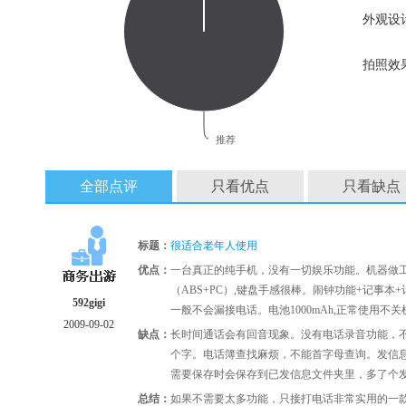
外观设
拍照效
推荐
全部点评
只看优点
只看缺点
标题：
很适合老年人使用
优点：
一台真正的纯手机，没有一切娱乐功能。机器做
（ABS+PC）,键盘手感很棒。闹钟功能+记事
592gigi
一般不会漏接电话。电池1000mAh,正常使用不关机
2009-09-02
缺点：
长时间通话会有回音现象。没有电话录音功能，不
个字。电话簿查找麻烦，不能首字母查询。发信
需要保存时会保存到已发信息文件夹里，多了个
总结：
如果不需要太多功能，只接打电话非常实用的一