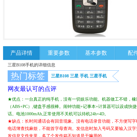
产品详情
重要参数
基本参数
配
三星B108手机的详细信息
热门标签
三星B108
三星
手机
三星手机
网友最认可的点评
★优点：一台真正的纯手机，没有一切娱乐功能。机器做工不错，橡
（ABS+PC）,键盘手感很棒。闹钟功能+记事本+计算器可以设成
话。电池1000mAh,正常使用不关机可以待机24h×4D。
★缺点：长时间通话会有回音现象。没有电话录音功能，不方便写字
电话簿查找麻烦，不能首字母查询。发信息时加入号码又要输入汉字
发信息文件夹里，多了个发件箱不知道是干嘛用的。