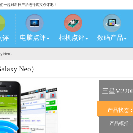
，让我们一起对科技产品进行真实点评吧！
电脑点评
相机点评
数码产品
点评
xy Neo）
axy Neo）
三星M220L
产品状态
产品概括