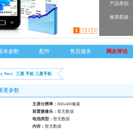
产品类别
推荐星级
2
1
3
4
基本参数
配件
售后服务
网友评论
息
y Neo）
三星
手机
三星手机
手机重要参数
主屏分辨率：
800x480像素
前置摄像头：
暂无数据
电池类型：
暂无数据
内存：
暂无数据