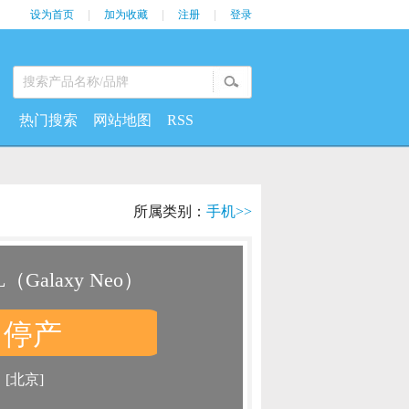
设为首页
|
加为收藏
|
注册
|
登录
热门搜索
网站地图
RSS
所属类别：
手机>>
（Galaxy Neo）
停产
：
：
[北京]