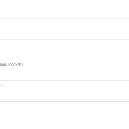
00/1900MHz
.0