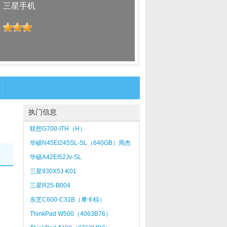
：
三星手机
：
执门信息
联想G700-ITH（H）
华硕N45EI245SL-SL（640GB）周杰
伦惊叹号影藏版
华硕A42EI52Jv-SL
三星930X5J-K01
三星R25-B004
东芝C600-C31B（摩卡棕）
ThinkPad W500（4063B76）