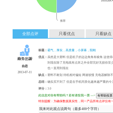
推荐
全部点评
只看优点
只看缺点
标题：
霸气，厚实，高质量，小屏幕，阳刚
优点：
虽然是大塑料 但是机子的边边角角有棱角 这使得
到现在除了充电线有点坏之外全部完好无损你至少可
自恋
也一直用到现在
2013-07-11
缺点：
塑料不耐划 待机相对偏短 网速较慢 充电器解除
总结：
确实买不到了 但是在手机同质化越来越严重的今天
评分：
3.0
此信息对你有帮助吗？若有请投我一票 --->
特别提醒：为确保数据真实性，同一产品所有点评仅有
我来对此观点说两句（最多400个字符）