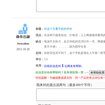
标题：
对这个古董手机的评价
优点：
在这种只能发短信，打电话，上上网速慢得要死
缺点：
电池不太给力，反正待机的话2到3天一充，网速
Jerusalem
里不方便），，，，因为我学生党
2012-10-20
总结：
你想买也买不到了，这个手机是我生人中第一部
评分：
5.0
1
有用：
目前此信息对
位网友有帮助。
此信息对你有帮助吗？若有请投我一票 --->
特别提醒：为确保数据真实性，同一产品所有点评仅有
我来对此观点说两句（最多400个字符）