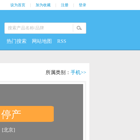
设为首页
|
加为收藏
|
注册
|
登录
热门搜索
网站地图
RSS
所属类别：
手机>>
停产
：
：
[北京]