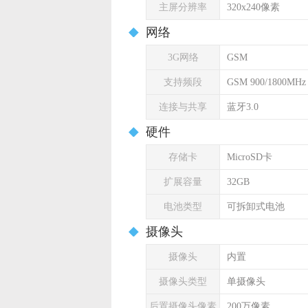
主屏分辨率
320x240像素
网络
3G网络
GSM
支持频段
GSM 900/1800MHz
连接与共享
蓝牙3.0
硬件
存储卡
MicroSD卡
扩展容量
32GB
电池类型
可拆卸式电池
摄像头
摄像头
内置
摄像头类型
单摄像头
后置摄像头像素
200万像素