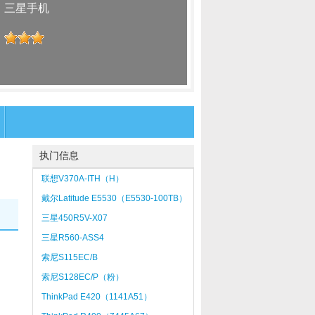
：
三星手机
：
执门信息
联想V370A-ITH（H）
戴尔Latitude E5530（E5530-100TB）
三星450R5V-X07
三星R560-ASS4
索尼S115EC/B
索尼S128EC/P（粉）
ThinkPad E420（1141A51）