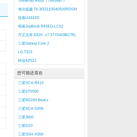
ThinkPad R400（7445A67）
海尔超越 T6-3I33110G40500RDGH
技嘉U2442D
明基JoyBook R45EG-LC02
方正文祥 E820（i7 3770/4GB/1TB）
三星Galaxy Core 2
LG T315
柯达AZ521
您可能还喜欢
三星SCH-R410
三星ST5500
三星M3200 Beat s
三星SCH-S209
三星J600
三星I220
三星SGH-X308