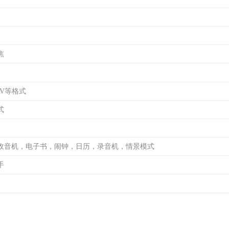
焦
AV等格式
式
收音机，电子书，闹钟，日历，录音机，情景模式
手