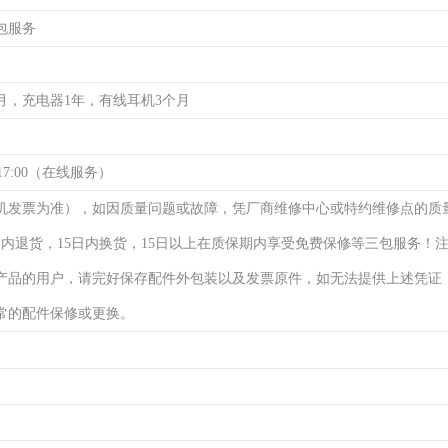
包服务
月，充电器1年，有线耳机3个月
17:00（在线服务）
机发票为准），如因质量问题或故障，凭厂商维修中心或特约维修点的质
日内退货，15日内换货，15日以上在质保期内享受免费保修等三包服务！
产品的用户，请完好保存配件外包装以及发票原件，如无法提供上述凭证
常的配件保修或更换。