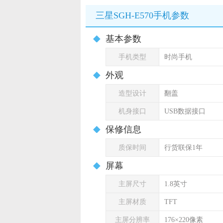
三星SGH-E570手机参数
基本参数
手机类型
时尚手机
外观
造型设计
翻盖
机身接口
USB数据接口
保修信息
质保时间
行货联保1年
屏幕
主屏尺寸
1.8英寸
主屏材质
TFT
主屏分辨率
176×220像素