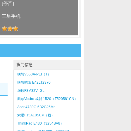
：
[停产]
：
三星手机
：
执门信息
联想V550A-PEI（T）
联想昭阳 E42LT2370
华硕F8M32Vr-SL
戴尔Vostro 成就 1520（T520581CN）
高配
Acer 4730G-6B2G25Mn
索尼F15A18SCP（粉）
ThinkPad E430（3254BV8）