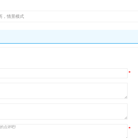
历，情景模式
*
*