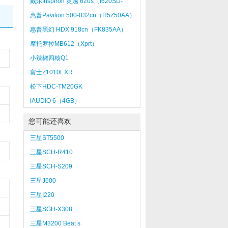
戴尔Inspiron 灵越 620s（I620SD-
258）
惠普Pavilion 500-032cn（H5Z50AA）
惠普黑幻 HDX 918cn（FK835AA）
摩托罗拉MB612（Xprt）
小辣椒四核Q1
富士Z1010EXR
松下HDC-TM20GK
iAUDIO 6（4GB）
您可能还喜欢
三星ST5500
三星SCH-R410
三星SCH-S209
三星J600
三星I220
三星SGH-X308
三星M3200 Beat s