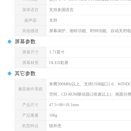
菜单语言
支持多国语言
扬声器
支持
其他描述
屏幕保护、闹铃功能、时钟功能、自动关闭电
屏幕参数
屏幕尺寸
1.71英寸
屏幕材质
OLED彩屏
其它参数
奔腾300MHz以上、支持USB端口2.0、WINDOWS
兼容操作系统
空间、CD-ROM驱动器(2倍速以上)、画面分辨率
产品尺寸
47.5×98×18.1mm
产品重量
106g
机型特点
镁外壳