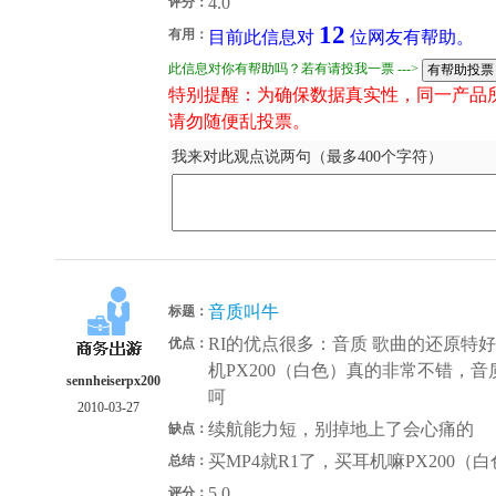
4.0
评分：
12
有用：
目前此信息对
位网友有帮助。
此信息对你有帮助吗？若有请投我一票 --->
特别提醒：为确保数据真实性，同一产品
请勿随便乱投票。
我来对此观点说两句（最多400个字符）
音质叫牛
标题：
RI的优点很多：音质 歌曲的还原特
优点：
机PX200（白色）真的非常不错，
sennheiserpx200
呵
2010-03-27
续航能力短，别掉地上了会心痛的
缺点：
买MP4就R1了，买耳机嘛PX200
总结：
5.0
评分：