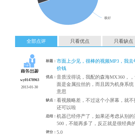
极好
全部点评
只看优点
只看缺点
市面上少见，很棒的视频MP3，我去
标题：
价钱
音质没得说，我配的森海MX360，
优点：
wy01478963
面是金属拉丝的，而且因为机身系统，
2013-01-30
意思
看视频略差，不过这个小屏幕，就不
缺点：
还可以啦
机器已经停产了，如果还考虑从别的
总结：
500，不能再多了，反正就是很经典
5.0
评分：