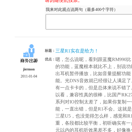
请勿随便乱投票。
我来对此观点说两句（最多400个字符）
三星R1实在是给力！
标题：
嗯，怎么说呢，看到跟蓝魔RM990
优点：
的功能，蓝魔根本就比不上，别说功
jiermon
出耳机暂停播放，比如音量提醒功能
2011-01-04
能。光DNS音效就已经很让人满足
有一点卡卡的，但是总体来说不错了。
以看，兼容性真的很棒，比国产RK2
系列对IO控制太差了，如果你复制
能，一直出错，但是R1不会。这就
三星U5，也没觉得怎么样，感觉和R
重，各段都比较平衡，初听确实有一
元以内的耳机听效果差不多，好像换