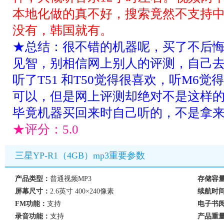
本地化做的真不好，搜索竟然不支持
没有，韩国就有。
★总结：很不错的机器呢，买了不后
见智，别相信网上别人的评测，自己
听了T51 和T50觉得很喜欢，听M6觉
可以，但是网上评测却绝对不是这样
毕竟机器买回来时自己听的，不是拿
★评分：
5.0
三星YP-R1（4GB）mp3重要参数
产品类型：
普通视频MP3
存储容
屏幕尺寸：
2.6英寸 400×240像素
续航时
FM功能：
支持
电子书
录音功能：
支持
产品重