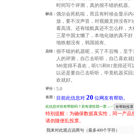
时间写个评测，真的很不错的机器。
偶尔会死机啦，而且有时候会显示内存
缺点：
放，要不没声音，对视频支持没有P3
看高清。还有续航真还不怎么样，大
三星中国太懒了，本地化做的真不好
地铁都没有，韩国就有。
很不错的机器呢，买了不后悔，至于
总结：
人的评测，自己去听听，自己喜欢就好
M6觉得不喜欢，听U5和R1觉得还
以还是要自己去听听，毕竟机器买回
欢就好。
5.0
评分：
20
有用：
目前此信息对
位网友有帮助。
此信息对你有帮助吗？若有请投我一票 --->
特别提醒：为确保数据真实性，同一产品
请勿随便乱投票。
我来对此观点说两句（最多400个字符）