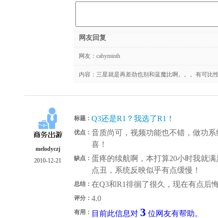
网友回复
网友：
cabyminth
内容：三星就是再差劲也别和蓝魔比啊。。。有可比
Q3还是R1？我选了R1！
标题：
音质尚可，视频功能也不错，做功系
优点：
喜！
melodyczj
蛋疼的续航啊，本打算20小时我就满
缺点：
2010-12-21
点丑，系统反映似乎有点缓慢！
在Q3和R1徘徊了很久，现在有点后
总结：
4.0
评分：
3
有用：
目前此信息对
位网友有帮助。