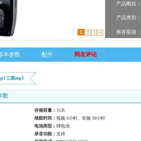
产品概括
产品类别
推荐星级
1
2
3
4
基本参数
配件
网友评论
p3
三星mp3
参数
存储容量：
1GB
续航时间：
视频 6小时、音频 30小时
电池类型：
锂电池
录音功能：
支持