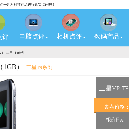
，让我们一起对科技产品进行真实点评吧！
电脑点评
相机点评
数码产品
点评
GB） 三星T9系列
（1GB）
三星T9系列
三星YP-T
参考价格
报价日期