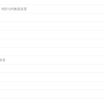
式、9段EQ均衡器设置
M录音