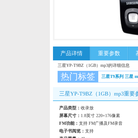
产品详情
重要参数
三星YP-T9BZ（1GB）mp3的详细信息
热门标签
三星T9系列
三星
m
三星YP-T9BZ（1GB）mp3重要
产品类型：
收录放
屏幕尺寸：
1.8英寸 220×176像素
FM功能：
支持 FM广播及FM录音
电子书阅览：
支持