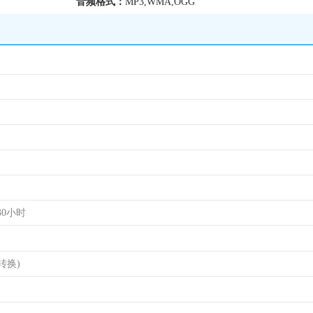
音频格式：
MP3,WMA,OGG
30小时
转换)