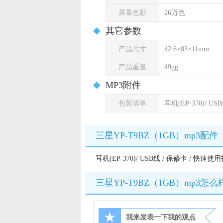
屏幕色彩
26万色
其它参数
产品尺寸
42.6×83×11mm
产品重量
49gg
MP3附件
包装清单
耳机(EP-370)/ U
三星YP-T9BZ（1GB）mp3配件
耳机(EP-370)/ USB线 / 保修卡 / 快速使
三星YP-T9BZ（1GB）mp3怎么
★
我来发表一下我的观点