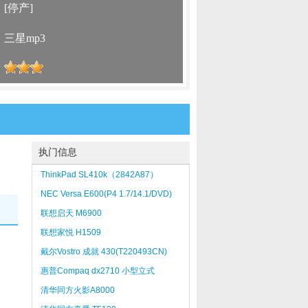
：
[停产]
：
三星mp3
：
执门信息
ThinkPad SL410k（2842A87）
NEC Versa E600(P4 1.7/14.1/DVD)
联想启天 M6900
联想家悦 H1509
戴尔Vostro 成就 430(T220493CN)
惠普Compaq dx2710 小型立式
（FP013PA#AB2）
清华同方火影A8000