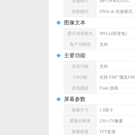
音频格式
MP3,WMA,OGG
音效模式
DNSe & 街道模
图像文本
图片浏览格式
JPEG(4倍变焦)
电子书阅览
支持
主要功能
录音功能
支持
FM功能
支持 FM广播及F
其他描述
Flash 游戏
屏幕参数
屏幕尺寸
1.8英寸
屏幕分辨率
220×176像素
屏幕材质
TFT彩屏