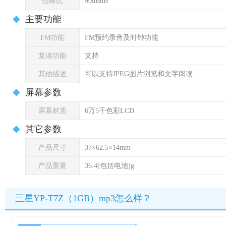
信噪比
90dBdB
主要功能
FM功能
FM预约录音及时钟功能
复读功能
支持
其他描述
可以支持JPEG图片浏览和文字阅读
屏幕参数
屏幕材质
6万5千色彩LCD
其它参数
产品尺寸
37×62.5×14mm
产品重量
36.4(包括电池)g
三星YP-T7Z（1GB）mp3怎么样？