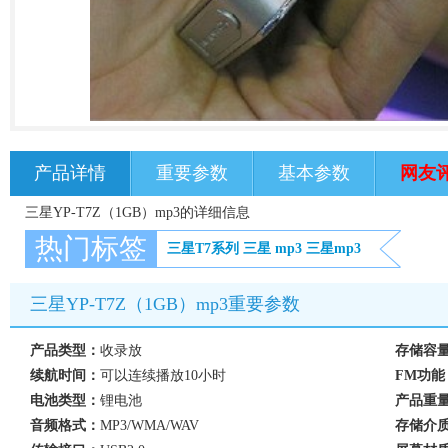
产品详情
重要参数
基本参数
网友
三星YP-T7Z（1GB）mp3的详细信息
热门标签
三星T7系列
三星
mp3
三星mp3
三星YP-T7Z（1GB）mp3重要参数
产品类型：
收录放
存储容
续航时间：
可以连续播放10小时
FM功能
电池类型：
锂电池
产品重
音频格式：
MP3/WMA/WAV
存储介