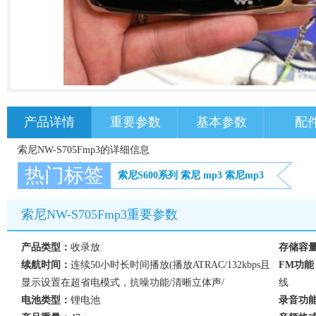
产品详情
重要参数
基本参数
配
索尼NW-S705Fmp3的详细信息
热门标签
索尼S600系列
索尼
mp3
索尼mp3
索尼NW-S705Fmp3重要参数
产品类型：
收录放
存储容
续航时间：
连续50小时长时间播放(播放ATRAC/132kbps且
FM功能
显示设置在超省电模式，抗噪功能/清晰立体声/
线
电池类型：
锂电池
录音功