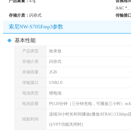
产品重量：
47g
音频格
AAC *、
存储介质：
闪存式
传输接
索尼NW-S705Fmp3参数
基本性能
产品类型
收录放
存储介质
闪存式
存储容量
2GB
传输接口
USB2.0
电池类型
锂电池
电池容量
约120分钟（三分钟充电，可播放三小时）mA
连续50小时长时间播放(播放ATRAC/132k
续航时间
Q/VPT功能关闭时)