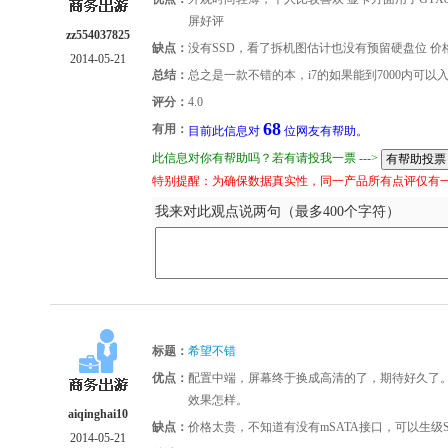
屏好评
zz554037825
缺点：
没有SSD，看了拆机图估计也没有预留硬盘位 价
2014-05-21
总结：
总之是一款不错的本，i7的如果能到7000内可以入
评分：
4.0
68
有用：
目前此信息对
位网友有帮助。
此信息对你有帮助吗？若有请投我一票 --->
特别提醒：为确保数据真实性，同一产品所有点评仅有
我来对此观点说两句（最多400个字符）
标题：
希望不错
优点：
配置中端，屏幕终于换成高清的了，期待好久了
效果怎样。
aiqinghai10
缺点：
价格太贵，不知道有没有mSATA接口，可以生级S
2014-05-21