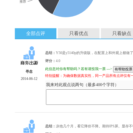
推荐
全部点评
只看优点
只看缺点
总结：
Y50是y5140p的升级版，在配置上和外观上
评分：
4.0
此信息对你有帮助吗？若有请投我一票 --->
寻念
特别提醒：为确保数据真实性，同一产品所有点评仅有
2014-06-12
我来对此观点说两句（最多400个字符）
总结：
凉他几个月，看它降价不降。期待IPS屏。显存