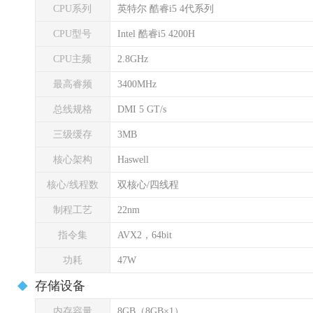
CPU系列
英特尔 酷睿i5 4代系列
CPU型号
Intel 酷睿i5 4200H
CPU主频
2.8GHz
最高睿频
3400MHz
总线规格
DMI 5 GT/s
三级缓存
3MB
核心架构
Haswell
核心/线程数
双核心/四线程
制程工艺
22nm
指令集
AVX2，64bit
功耗
47W
存储设备
内存容量
8GB（8GB×1）