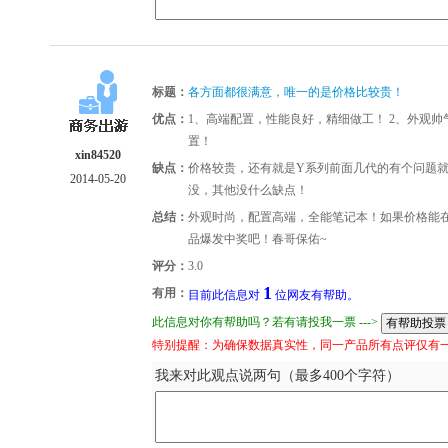
标题：
各方面都很满意，唯一的是价格比较贵！
优点：
1、高端配置，性能良好，精细做工！ 2、外观帅
置！
xin84520
缺点：
价格较贵，还有就是Y系列前面几代的有个问题
2014-05-20
没，其他没什么缺点！
总结：
外观时尚，配置高端，全能笔记本！如果价格能在
品爆发中奖吧！春哥保佑~
评分：
3.0
1
有用：
目前此信息对
位网友有帮助。
此信息对你有帮助吗？若有请投我一票 --->
特别提醒：为确保数据真实性，同一产品所有点评仅有
我来对此观点说两句（最多400个字符）