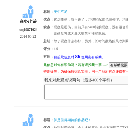
标题：
美中不足
优点：
优点略多，就不说了，7400的配置也很强悍、
缺点：
硬盘是硬伤，目前只有5400转的硬盘，没有混合硬
szq19871024
则硬盘将成为最大败笔和性能瓶颈。
2014-05-22
总结：
除了硬盘什么都好，另外，长时间散热的风吹到
评分：
4.0
86
有用：
目前此信息对
位网友有帮助。
此信息对你有帮助吗？若有请投我一票 --->
特别提醒：为确保数据真实性，同一产品所有点评仅有
我来对此观点说两句（最多400个字符）
标题：
算是值得期待的作品吧！
优点：
外观时尚轻薄，个人比较喜欢 显卡方面用了GTX