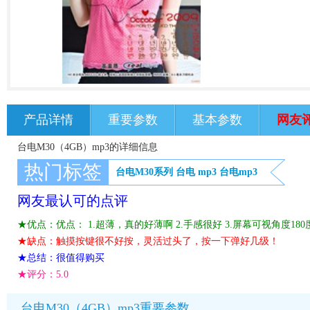
产品详情
重要参数
基本参数
网友
台电M30（4GB）mp3的详细信息
热门标签
台电M30系列
台电
mp3
台电mp3
网友最认可的点评
★优点：优点： 1.超薄，真的好薄啊 2.手感很好 3.屏幕可视角度18
★缺点：触摸按键很不好按，灵活过头了，按一下弹好几级！
★总结：很值得购买
★评分：
5.0
台电M30（4GB）mp3重要参数