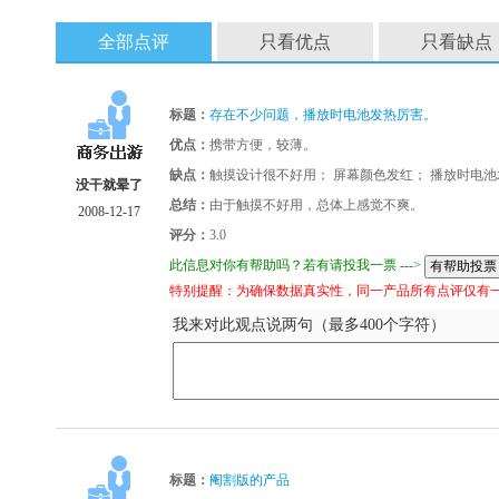
全部点评
只看优点
只看缺点
标题：
存在不少问题，播放时电池发热厉害。
优点：
携带方便，较薄。
缺点：
触摸设计很不好用； 屏幕颜色发红； 播放时电
没干就晕了
总结：
由于触摸不好用，总体上感觉不爽。
2008-12-17
评分：
3.0
此信息对你有帮助吗？若有请投我一票 --->
特别提醒：为确保数据真实性，同一产品所有点评仅有
我来对此观点说两句（最多400个字符）
标题：
阉割版的产品