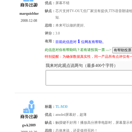
优点：
屏幕不错
缺点：
芯片支持TV-OUT,但厂家没有提供,TTS语音朗
marquisblue
短.
2008-12-08
总结：
本来可以做的更好,
评分：
3.0
1
有用：
目前此信息对
位网友有帮助。
此信息对你有帮助吗？若有请投我一票 --->
特别提醒：为确保数据真实性，同一产品所有点评仅有
我来对此观点说两句（最多400个字符）
标题：
TL-M30
优点：
amoled屏幕好，超薄
缺点：
触摸键不好用！播放高分辨率电影时，屏幕显示
gwk2009
总结：
总体来说，还是值得买的！