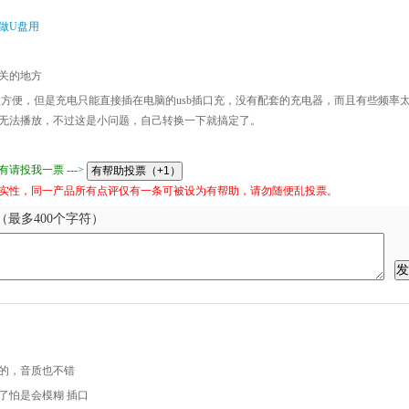
做U盘用
关的地方
，很方便，但是充电只能直接插在电脑的usb插口充，没有配套的充电器，而且有些频率
无法播放，不过这是小问题，自己转换一下就搞定了。
请投我一票 --->
实性，同一产品所有点评仅有一条可被设为有帮助，请勿随便乱投票。
最多400个字符）
的，音质也不错
了怕是会模糊 插口