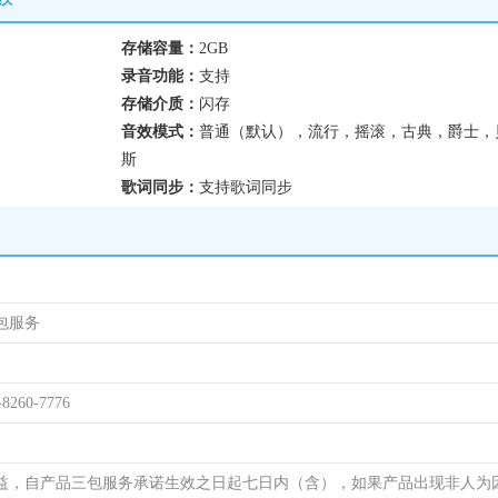
存储容量：
2GB
录音功能：
支持
存储介质：
闪存
音效模式：
普通（默认），流行，摇滚，古典，爵士，
斯
歌词同步：
支持歌词同步
包服务
-8260-7776
益，自产品三包服务承诺生效之日起七日内（含），如果产品出现非人为