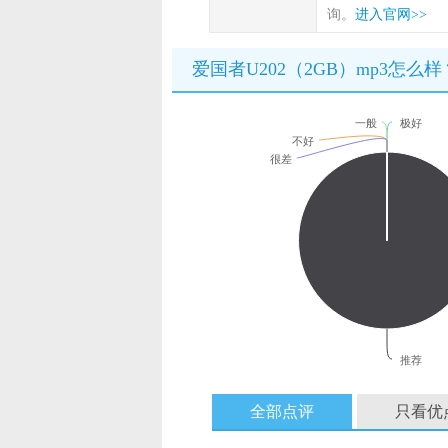
询。
进入官网>>
爱国者U202（2GB）mp3怎么样
一般
极好
不好
很差
推荐
全部点评
只看优