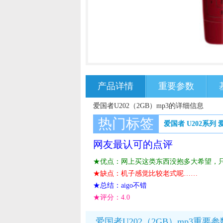
产品详情
重要参数
爱国者U202（2GB）mp3的详细信息
热门标签
爱国者 U202系列
网友最认可的点评
★优点：网上买这类东西没抱多大希望，
★缺点：机子感觉比较老式呢……
★总结：aigo不错
★评分：
4.0
爱国者U202（2GB）mp3重要参