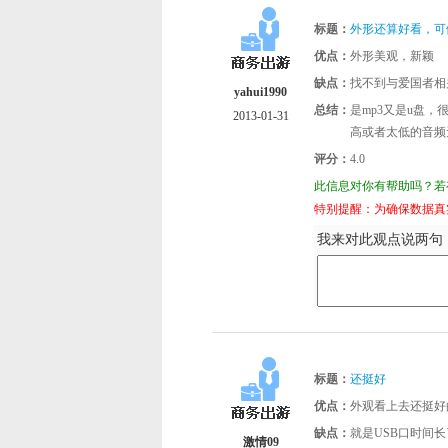
标题：
外形还算好看，可
优点：
外形美观，新颖
缺点：
找不到与爱国者相
yahui1990
总结：
是mp3又是u盘
2013-01-31
高或者太低的音频
评分：
4.0
此信息对你有帮助吗？若有
特别提醒：为确保数据真
我来对此观点说两句（
标题：
还挺好
优点：
外观看上去还挺好
缺点：
就是USB口时间长
激情09