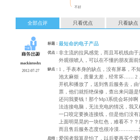
不好
全部点评
只看优点
只看缺点
最短命的电子产品
标题：
非主流的拉风感觉，而且耳机线由于
优点：
外观很唬人，可以在不懂的朋友面前
mackintoshx
1，手表本身的缺点，没有屏幕，不
缺点：
2012-07-27
池太麻烦，质量太差，经常坏…… 
开机和播放了，送到售后服务去，由
票，他们就拒绝保修，查出来问题是
还问我要钱！那个Mp3系统会坏掉
法连接电脑，无法充电的情况，我又
一口咬定要换连接线，但是他们没有
上面明晃晃的一块红色，难看不？？
而且售后服务态度也很冷漠…………
爱国者我算是怕了，以后要再买个爱
总结：