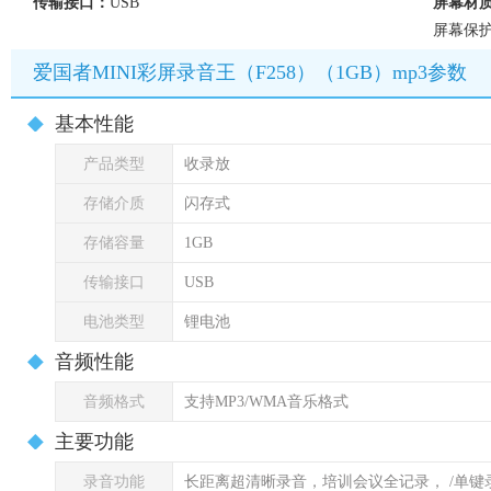
传输接口：
USB
屏幕材
屏幕保
爱国者MINI彩屏录音王（F258）（1GB）mp3参数
基本性能
产品类型
收录放
存储介质
闪存式
存储容量
1GB
传输接口
USB
电池类型
锂电池
音频性能
音频格式
支持MP3/WMA音乐格式
主要功能
录音功能
长距离超清晰录音，培训会议全记录， /单键