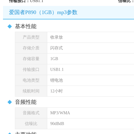
传输接口：
USB1.1
信噪比
爱国者P890（1GB）mp3参数
基本性能
产品类型
收录放
存储介质
闪存式
存储容量
1GB
传输接口
USB1.1
电池类型
锂电池
续航时间
12小时
音频性能
音频格式
MP3/WMA
信噪比
90dBdB