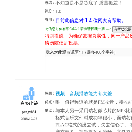
不知道是不是货底了 质量挺差！
总结：
1.0
评分：
12
有用：
目前此信息对
位网友有帮助。
此信息对你有帮助吗？若有请投我一票 --->
特别提醒：为确保数据真实性，同一产品
请勿随便乱投票。
我来对此观点说两句（最多400个字符）
视频、音频播放能力都太差
标题：
唯一值得称道的就是FM收音，接收
优点：
与本人另一采用瑞芯微芯片的MP3比
缺点：
pengy881
格式音乐文件时成功率很小，而瑞芯
2008-12-25
FLAC格式的没去试，失去信心了。
赛克超多，视频播放不流畅，文件格