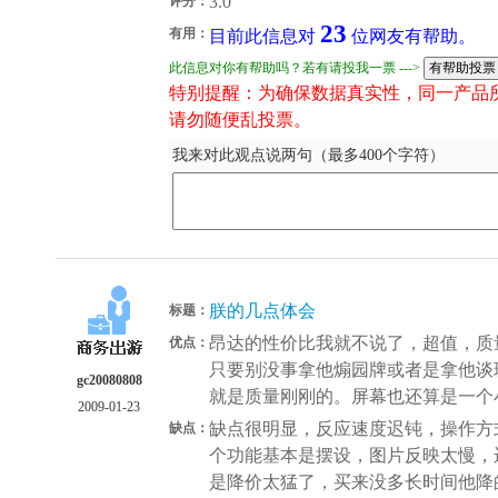
3.0
评分：
23
有用：
目前此信息对
位网友有帮助。
此信息对你有帮助吗？若有请投我一票 --->
特别提醒：为确保数据真实性，同一产品
请勿随便乱投票。
我来对此观点说两句（最多400个字符）
朕的几点体会
标题：
昂达的性价比我就不说了，超值，质
优点：
只要别没事拿他煽园牌或者是拿他谈
gc20080808
就是质量刚刚的。屏幕也还算是一个
2009-01-23
缺点很明显，反应速度迟钝，操作方
缺点：
个功能基本是摆设，图片反映太慢，
是降价太猛了，买来没多长时间他降