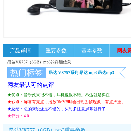
产品详情
重要参数
基本参数
网友
昂达VX757（8GB）mp3的详细信息
热门标签
昂达 VX757系列
昂达
mp3
昂达mp3
网友最认可的点评
★优点：音乐效果很不错，耳机也很不错。昂达就是实在
★缺点：屏幕有亮点，播放RMVB时会出现丢帧现象，有点严重。
★总结：总的来说还是不错的，买时多注意屏幕就行了
★评分：
4.0
昂达VX757（8GB）mp3重要参数