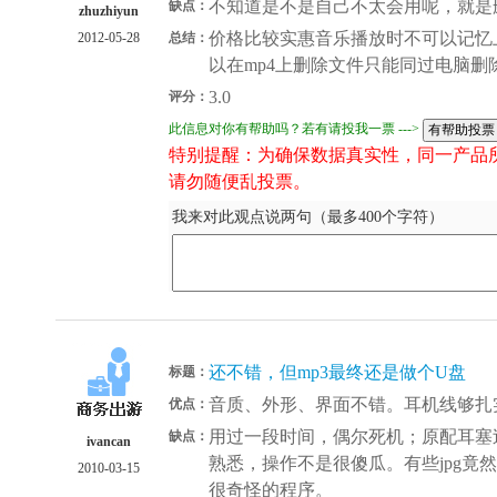
不知道是不是自己不太会用呢，就是
缺点：
zhuzhiyun
价格比较实惠音乐播放时不可以记忆
2012-05-28
总结：
以在mp4上删除文件只能同过电脑删
3.0
评分：
此信息对你有帮助吗？若有请投我一票 --->
特别提醒：为确保数据真实性，同一产品
请勿随便乱投票。
我来对此观点说两句（最多400个字符）
还不错，但mp3最终还是做个U盘
标题：
音质、外形、界面不错。耳机线够扎
优点：
用过一段时间，偶尔死机；原配耳塞过
缺点：
ivancan
熟悉，操作不是很傻瓜。有些jpg竟
2010-03-15
很奇怪的程序。