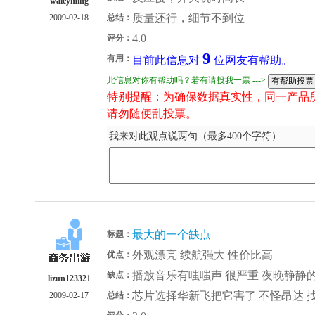
waleyming
质量还行，细节不到位
2009-02-18
总结：
4.0
评分：
9
有用：
目前此信息对
位网友有帮助。
此信息对你有帮助吗？若有请投我一票 --->
特别提醒：为确保数据真实性，同一产品
请勿随便乱投票。
我来对此观点说两句（最多400个字符）
最大的一个缺点
标题：
外观漂亮 续航强大 性价比高
优点：
播放音乐有嗤嗤声 很严重 夜晚静静
缺点：
lizun123321
芯片选择华新飞把它害了 不怪昂达 
2009-02-17
总结：