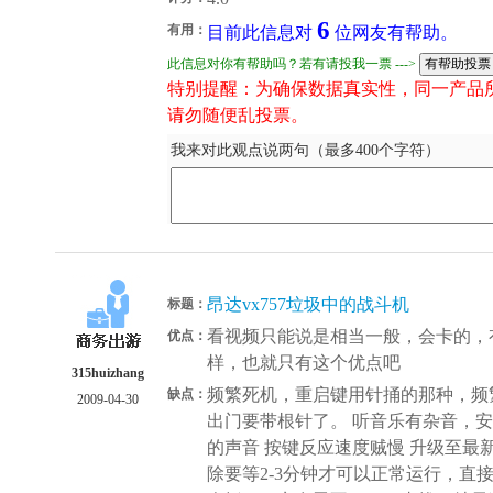
6
有用：
目前此信息对
位网友有帮助。
此信息对你有帮助吗？若有请投我一票 --->
特别提醒：为确保数据真实性，同一产品
请勿随便乱投票。
我来对此观点说两句（最多400个字符）
昂达vx757垃圾中的战斗机
标题：
看视频只能说是相当一般，会卡的，
优点：
样，也就只有这个优点吧
315huizhang
频繁死机，重启键用针捅的那种，频
缺点：
2009-04-30
出门要带根针了。 听音乐有杂音，
的声音 按键反应速度贼慢 升级至
除要等2-3分钟才可以正常运行，直