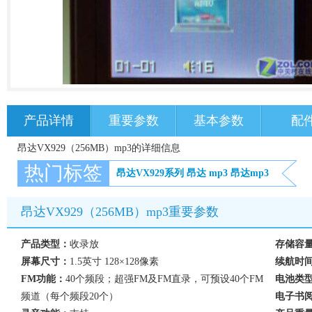
产品详情
重要参数
基本参数
配
昂达VX929（256MB）mp3的详细信息
热门标签
昂达VX929系列
昂达
mp3
昂达mp3
昂达VX929（256MB）mp3重要参数
产品类型：
收录放
存储容
屏幕尺寸：
1.5英寸 128×128像素
续航时
FM功能：
40个频段；超强FM及FM直录，可预设40个FM
电池类
频道（每个频段20个）
电子书