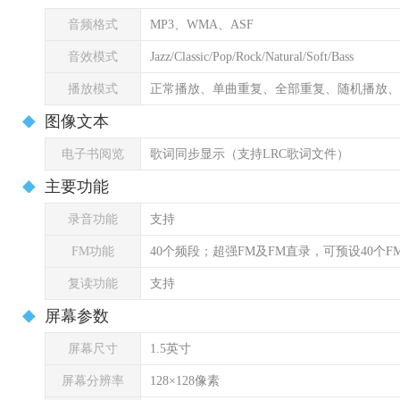
音频格式
MP3、WMA、ASF
音效模式
Jazz/Classic/Pop/Rock/Natural/Soft/Bass
播放模式
正常播放、单曲重复、全部重复、随机播放、
图像文本
电子书阅览
歌词同步显示（支持LRC歌词文件）
主要功能
录音功能
支持
FM功能
40个频段；超强FM及FM直录，可预设40个F
复读功能
支持
屏幕参数
屏幕尺寸
1.5英寸
屏幕分辨率
128×128像素