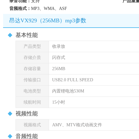
录音功能：
支持
产品重
音频格式：
MP3、WMA、ASF
昂达VX929（256MB）mp3参数
基本性能
产品类型
收录放
存储介质
闪存式
存储容量
256MB
传输接口
USB2.0 FULL SPEED
电池类型
内置锂电池530M
续航时间
15小时
视频性能
视频格式
AMV、MTV格式动画文件
音频性能