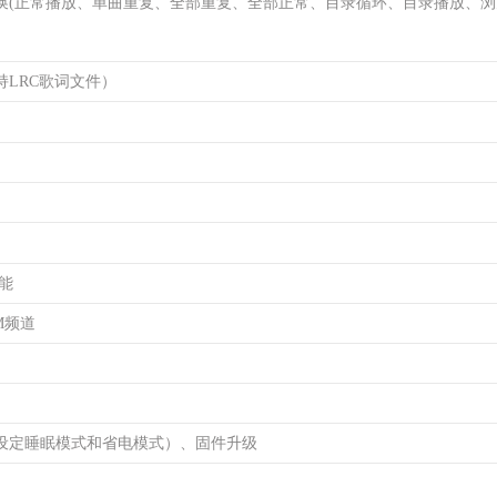
换(正常播放、单曲重复、全部重复、全部正常、目录循环、目录播放、浏
持LRC歌词文件）
能
M频道
设定睡眠模式和省电模式）、固件升级