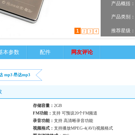
产品概括
产品类别
推荐星级
1
2
3
4
基本参数
配件
网友评论
达
mp3
昂达mp3
数
存储容量：
2GB
FM功能：
支持 可预设20个FM频道
录音功能：
支持 高清晰录音功能
视频格式：
支持播放MPEG-4(AVI)视频格式