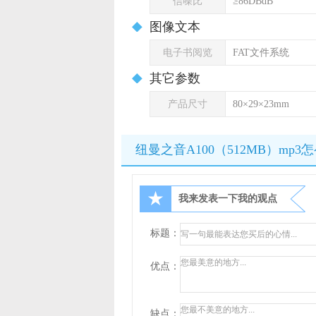
信噪比
≥86DBdB
图像文本
电子书阅览
FAT文件系统
其它参数
产品尺寸
80×29×23mm
纽曼之音A100（512MB）mp3
★
我来发表一下我的观点
标题：
优点：
缺点：