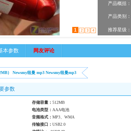
产品概括
产品类别
推荐星级
1
2
3
4
基本参数
网友评论
2MB）
Newsmy纽曼
mp3
Newsmy纽曼mp3
重要参数
存储容量：
512MB
电池类型：
AAA电池
音频格式：
MP3、WMA
传输接口：
USB2.0