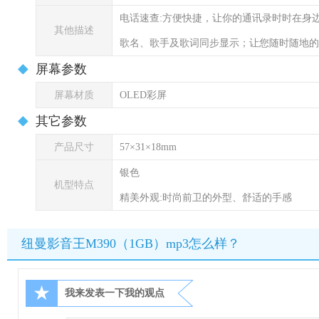
电话速查:方便快捷，让你的通讯录时时在身
其他描述
歌名、歌手及歌词同步显示；让您随时随地的
屏幕参数
屏幕材质
OLED彩屏
其它参数
产品尺寸
57×31×18mm
银色
机型特点
精美外观:时尚前卫的外型、舒适的手感
纽曼影音王M390（1GB）mp3怎么样？
★
我来发表一下我的观点