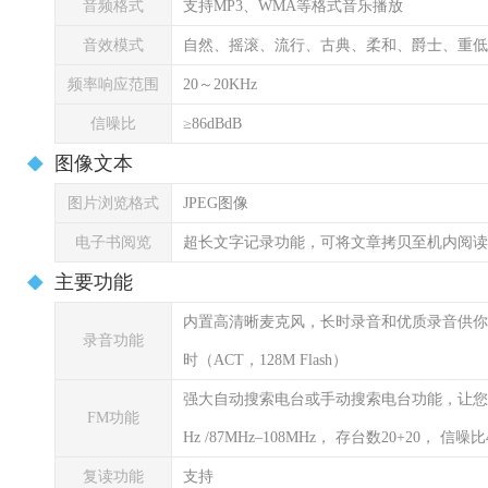
音频格式
支持MP3、WMA等格式音乐播放
音效模式
自然、摇滚、流行、古典、柔和、爵士、重低
频率响应范围
20～20KHz
信噪比
≥86dBdB
图像文本
图片浏览格式
JPEG图像
电子书阅览
超长文字记录功能，可将文章拷贝至机内阅读
主要功能
内置高清晰麦克风，长时录音和优质录音供你选择
录音功能
时（ACT，128M Flash）
强大自动搜索电台或手动搜索电台功能，让您轻松
FM功能
Hz /87MHz–108MHz， 存台数20+20， 信噪比
复读功能
支持