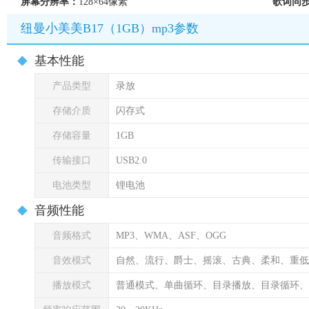
屏幕分辨率：
128×64像素
歌词同
纽曼小美美B17（1GB）mp3参数
基本性能
产品类型
录放
存储介质
闪存式
存储容量
1GB
传输接口
USB2.0
电池类型
锂电池
音频性能
音频格式
MP3、WMA、ASF、OGG
音效模式
自然、流行、爵士、摇滚、古典、柔和、重低
播放模式
普通模式、单曲循环、目录播放、目录循环、