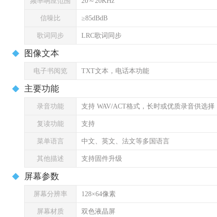
频率响应范围
20～20KHz
信噪比
≥85dBdB
歌词同步
LRC歌词同步
图像文本
电子书阅览
TXT文本，电话本功能
主要功能
录音功能
支持 WAV/ACT格式，长时或优质录音供选择
复读功能
支持
菜单语言
中文、英文、法文等多国语言
其他描述
支持固件升级
屏幕参数
屏幕分辨率
128×64像素
屏幕材质
双色液晶屏