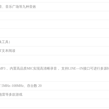
音、音乐广场等九种音效
换工具）
XT文本阅读
MP3， 内置高品质MIC实现高清晰录音， 支持LINE—IN接口可进行多源
5MHz–108MHz、存台数 20
地雷等多款游戏