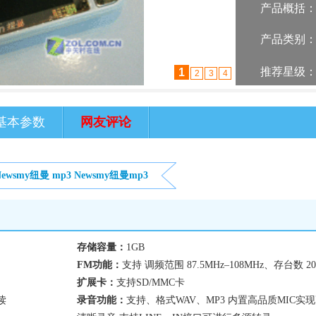
产品概括
产品类别
推荐星级
1
2
3
4
基本参数
网友评论
Newsmy纽曼
mp3
Newsmy纽曼mp3
存储容量：
1GB
FM功能：
支持 调频范围 87.5MHz–108MHz、存台数 20
扩展卡：
支持SD/MMC卡
读
录音功能：
支持、格式WAV、MP3 内置高品质MIC实