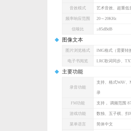
音效模式
艺术音效、超重低
频率响应范围
20～20KHz
信噪比
≥85dBdB
图像文本
图片浏览格式
IMG格式（需要转
电子书阅览
LRC歌词同步、T
主要功能
支持、格式WAV、
录音功能
录
FM功能
支持， 调频范围 87.
游戏功能
数独、五子棋、扫
菜单语言
简体中文