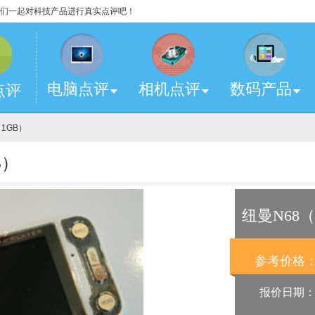
，让我们一起对科技产品进行真实点评吧！
电脑点评
相机点评
数码产品
点评
（1GB）
B）
纽曼N68（
参考价格
报价日期