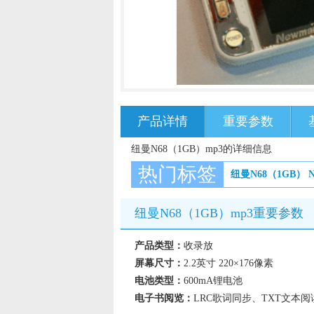
产品详情
重要参数
纽曼N68（1GB）mp3的详细信息
热门标签
纽曼N68（1GB）
纽曼N68（1GB）mp3重要参数
产品类型：
收录放
屏幕尺寸：
2.2英寸 220×176像素
电池类型：
600mA锂电池
电子书阅览：
LRC歌词同步、TXT文本阅