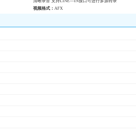
清晰录音 支持LINE—IN接口可进行多源转录
视频格式：
AFX