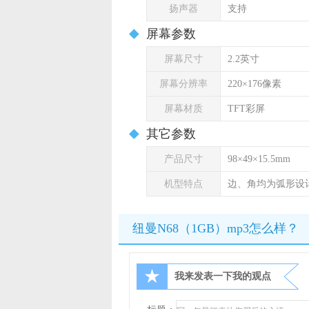
扬声器
支持
屏幕参数
屏幕尺寸
2.2英寸
屏幕分辨率
220×176像素
屏幕材质
TFT彩屏
其它参数
产品尺寸
98×49×15.5mm
机型特点
边、角均为弧形设
纽曼N68（1GB）mp3怎么样？
★
我来发表一下我的观点