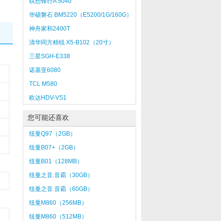
联想锋行A 5040
华硕磐石 BM5220（E5200/1G/160G）
神舟家和2400T
清华同方精锐 X5-B102（20寸）
三星SGH-E338
诺基亚6080
TCL M580
欧达HDV-VS1
您可能还喜欢
纽曼Q97（2GB）
纽曼B07+（2GB）
纽曼B01（128MB）
纽曼之音.音霸（30GB）
纽曼之音.音霸（60GB）
纽曼M860（256MB）
纽曼M860（512MB）