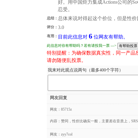
好。用中国炬力集成Actions公司的
忍受。
总体来说对得起这个价位，但是性价
总结：
3.0
评分：
6
有用：
目前此信息对
位网友有帮助。
此信息对你有帮助吗？若有请投我一票 --->
特别提醒：为确保数据真实性，同一产品
请勿随便乱投票。
我来对此观点说两句（最多400个字符）
网友回复
网友：
85715z
内容：赞同，性价比确实一般，主要差在音质上，SR
网友：
zyy7col