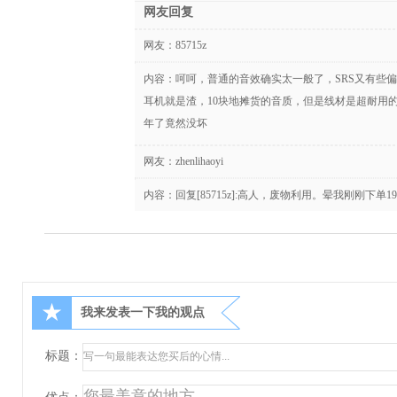
网友回复
网友：
85715z
内容：呵呵，普通的音效确实太一般了，SRS又有些
耳机就是渣，10块地摊货的音质，但是线材是超耐用
年了竟然没坏
网友：
zhenlihaoyi
内容：回复[85715z]:高人，废物利用。晕我刚刚下单19
★
我来发表一下我的观点
标题：