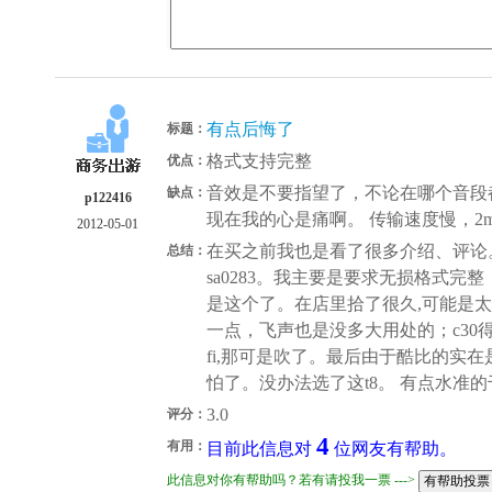
有点后悔了
标题：
格式支持完整
优点：
音效是不要指望了，不论在哪个音段都不
缺点：
p122416
现在我的心是痛啊。 传输速度慢，2m.
2012-05-01
在买之前我也是看了很多介绍、评论。
总结：
sa0283。我主要是要求无损格式
是这个了。在店里拾了很久,可能是太
一点，飞声也是没多大用处的；c30得
fi,那可是吹了。最后由于酷比的实
怕了。没办法选了这t8。 有点水准
3.0
评分：
4
有用：
目前此信息对
位网友有帮助。
此信息对你有帮助吗？若有请投我一票 --->