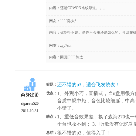
内容：还是COWON比较厚道。。。
网友：
﹋﹌陈太°
内容：你胡扯不是。是你不会用还是怎么的。可以在
网友：
zyy7col
内容：回复[﹋﹌陈太
还不错的p3，适合飞发烧友！
标题：
1、外观小巧，直插式，当u盘用很方
优点：
音质中规中矩，音色比较细腻，中高
cigarate520
不错了。
2011-10-31
1、重低音效果差，换了森海270也一
缺点：
个台也收不到； 3、听歌没有记忆
很不错的p3，值得入手！
总结：