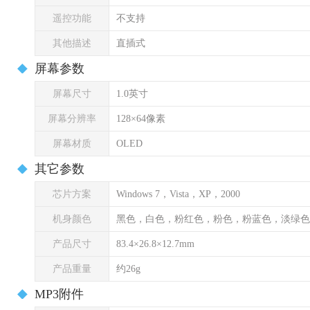
遥控功能
不支持
其他描述
直插式
屏幕参数
屏幕尺寸
1.0英寸
屏幕分辨率
128×64像素
屏幕材质
OLED
其它参数
芯片方案
Windows 7，Vista，XP，2000
机身颜色
黑色，白色，粉红色，粉色，粉蓝色，淡绿色
产品尺寸
83.4×26.8×12.7mm
产品重量
约26g
MP3附件