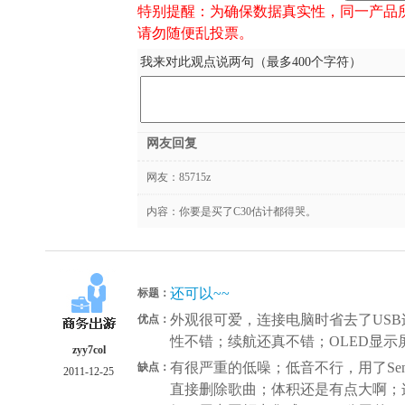
特别提醒：为确保数据真实性，同一产品
请勿随便乱投票。
我来对此观点说两句（最多400个字符）
网友回复
网友：
85715z
内容：你要是买了C30估计都得哭。
还可以~~
标题：
外观很可爱，连接电脑时省去了USB连
优点：
性不错；续航还真不错；OLED显示
zyy7col
有很严重的低噪；低音不行，用了Sennh
缺点：
2011-12-25
直接删除歌曲；体积还是有点大啊；