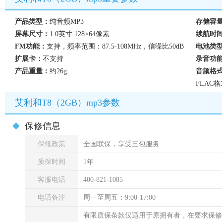
产品类型：
纯音频MP3
存储容
屏幕尺寸：
1.0英寸 128×64像素
续航时
FM功能：
支持，频率范围：87.5-108MHz，信噪比50dB
电池类
扩展卡：
不支持
录音功
产品重量：
约26g
音频格
FLAC
艾利和T8（2GB）mp3参数
保修信息
保修政策
全国联保，享受三包服务
质保时间
1年
客服电话
400-821-1085
电话备注
周一至周五：9:00-17:00
有限质保条款仅适用于原拥有者，在要求保修服务