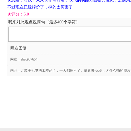
★总结：对我个人来说非常好用，联想的功能方面很人性化，之前用三
不过现在已经掉价了，掉的太厉害了
★评分：
5.0
我来对此观点说两句（最多400个字符）
网友回复
网友：
abcc987654
内容：此款手机电池太差劲了，一天都用不了。像素哪 么高，为什么拍的照片