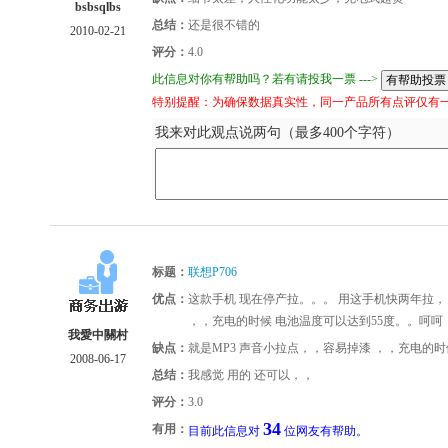
bsbsqlbs
总结：
还是很不错的
2010-02-21
评分：
4.0
此信息对你有帮助吗？若有请投我一票 --->
特别提醒：为确保数据真实性，同一产品所有点评仅有
我来对此观点说两句（最多400个字符）
标题：
联想P706
优点：
这款手机 现在停产拉。。。 用这手机快两年拉，
，，充电的时候 电池温度可以达到55度。。呵呵
我愛中關村
缺点：
就是MP3 声音小拉点，，容易掉漆 ，，充电的时
2008-06-17
总结：
我感觉 用的 还可以，，
评分：
3.0
34
有用：
目前此信息对
位网友有帮助。