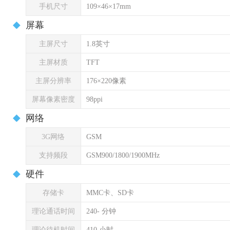
手机尺寸
109×46×17mm
屏幕
主屏尺寸
1.8英寸
主屏材质
TFT
主屏分辨率
176×220像素
屏幕像素密度
98ppi
网络
3G网络
GSM
支持频段
GSM900/1800/1900MHz
硬件
存储卡
MMC卡、SD卡
理论通话时间
240- 分钟
理论待机时间
410 小时