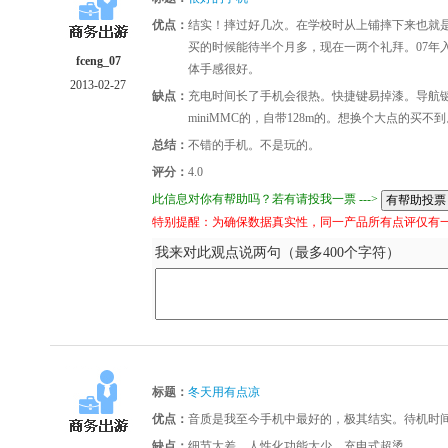
优点：
结实！摔过好几次。在学校时从上铺摔下来也就是
买的时候能待半个月多，现在一两个礼拜。07年
fceng_07
体手感很好。
2013-02-27
缺点：
充电时间长了手机会很热。快捷键易掉漆。导航键
miniMMC的，自带128m的。想换个大点的买不
总结：
不错的手机。不是玩的。
评分：
4.0
此信息对你有帮助吗？若有请投我一票 --->
特别提醒：为确保数据真实性，同一产品所有点评仅有
我来对此观点说两句（最多400个字符）
标题：
冬天用有点凉
优点：
音质是我至今手机中最好的，极其结实。待机时
缺点：
细节太差，人性化功能太少，充电式超烫