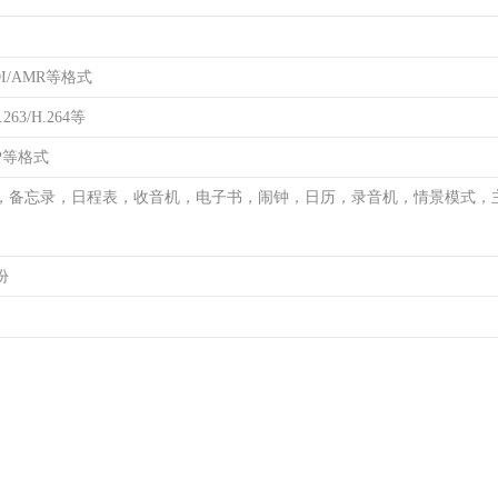
DI/AMR等格式
263/H.264等
MP等格式
，备忘录，日程表，收音机，电子书，闹钟，日历，录音机，情景模式，
份