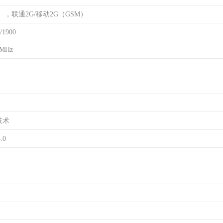
），联通2G/移动2G（GSM）
/1900
MHz
技术
.0