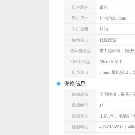
机身颜色
银色
手机尺寸
144x74x6.9mm
手机重量
121g
操作类型
触控按键
感应器类型
重力感应器，光线
SIM卡类型
Micro SIM卡
机身接口
3.5mm耳机接口，Mi
保修信息
保修政策
全国联保，享受三
质保时间
1年
质保备注
主机1年，电池6个
客服电话
400-818-8818；400