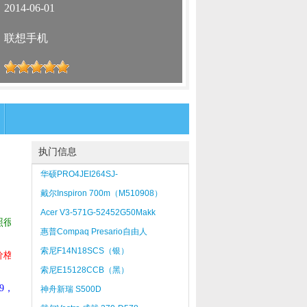
：
2014-06-01
：
联想手机
：
执门信息
华硕PRO4JEI264SJ-
SL（4GB/750GB）
戴尔Inspiron 700m（M510908）
Acer V3-571G-52452G50Makk
照很
惠普Compaq Presario自由人
V2141AP(PV273PA)
索尼F14N18SCS（银）
价格
索尼E15128CCB（黑）
9，
神舟新瑞 S500D