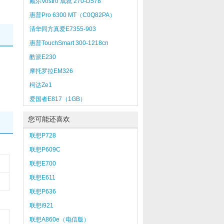
戴尔Vostro 成就 270-D578
惠普Pro 6300 MT（C0Q82PA）
清华同方真爱E7355-903
惠普TouchSmart 300-1218cn
酷派E230
摩托罗拉EM326
柯达Ze1
爱国者E817（1GB）
您可能还喜欢
联想P728
联想P609C
联想E700
联想E611
联想P636
联想i921
联想A860e（电信版）