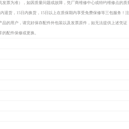
机发票为准），如因质量问题或故障，凭厂商维修中心或特约维修点的质
日内退货，15日内换货，15日以上在质保期内享受免费保修等三包服务！
产品的用户，请完好保存配件外包装以及发票原件，如无法提供上述凭证
常的配件保修或更换。