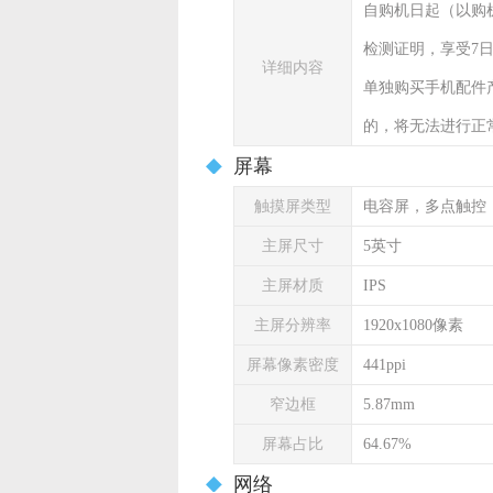
自购机日起（以购
检测证明，享受7
详细内容
单独购买手机配件
的，将无法进行正
屏幕
触摸屏类型
电容屏，多点触控
主屏尺寸
5英寸
主屏材质
IPS
主屏分辨率
1920x1080像素
屏幕像素密度
441ppi
窄边框
5.87mm
屏幕占比
64.67%
网络