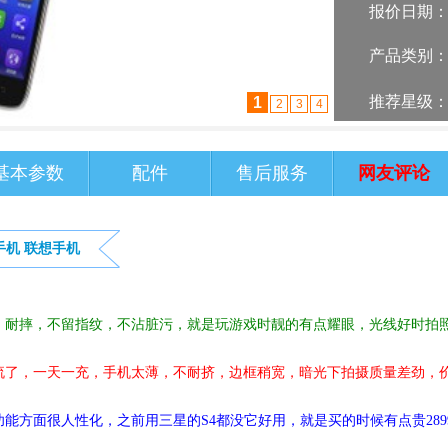
报价日期
产品类别
推荐星级
2
1
3
4
基本参数
配件
售后服务
网友评论
手机
联想手机
，耐摔，不留指纹，不沾脏污，就是玩游戏时靓的有点耀眼，光线好时拍
流了，一天一充，手机太薄，不耐挤，边框稍宽，暗光下拍摄质量差劲，
能方面很人性化，之前用三星的S4都没它好用，就是买的时候有点贵289