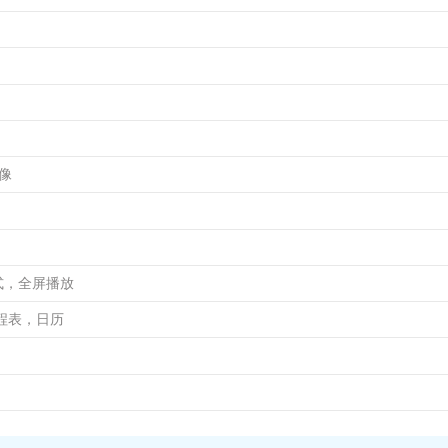
录像
格式，全屏播放
程表，日历