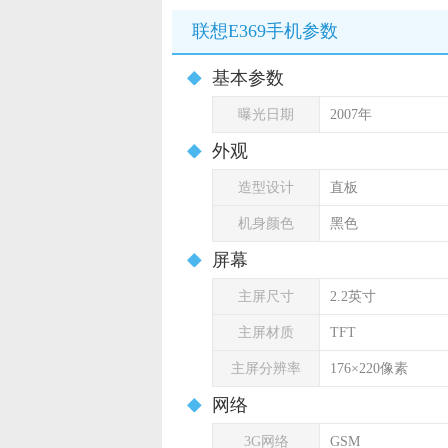
联想E369手机参数
基本参数
曝光日期
2007年
外观
造型设计
直板
机身颜色
黑色
屏幕
主屏尺寸
2.2英寸
主屏材质
TFT
主屏分辨率
176×220像素
网络
3G网络
GSM