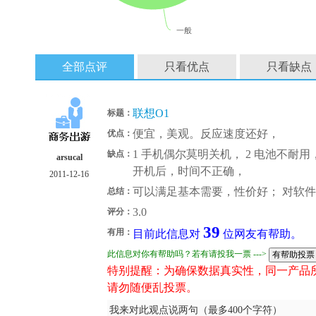
一般
全部点评
只看优点
只看缺点
联想O1
标题：
便宜，美观。反应速度还好，
优点：
1 手机偶尔莫明关机， 2 电池不耐
缺点：
arsucal
开机后，时间不正确，
2011-12-16
可以满足基本需要，性价好； 对软
总结：
3.0
评分：
39
有用：
目前此信息对
位网友有帮助。
此信息对你有帮助吗？若有请投我一票 --->
特别提醒：为确保数据真实性，同一产品
请勿随便乱投票。
我来对此观点说两句（最多400个字符）