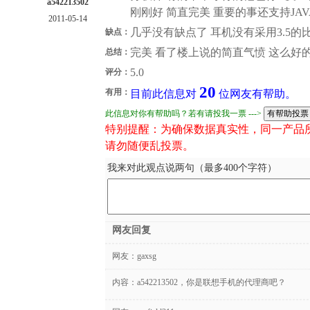
a542213502
刚刚好 简直完美 重要的事还支持JAV
2011-05-14
几乎没有缺点了 耳机没有采用3.5的
缺点：
完美 看了楼上说的简直气愤 这么好
总结：
5.0
评分：
20
有用：
目前此信息对
位网友有帮助。
此信息对你有帮助吗？若有请投我一票 --->
特别提醒：为确保数据真实性，同一产品
请勿随便乱投票。
我来对此观点说两句（最多400个字符）
网友回复
网友：
gaxsg
内容：a542213502，你是联想手机的代理商吧？