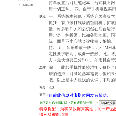
简单设置后能让笔记本、台式机上网
2011-06-30
用一切正常。 四、自带手机电视实
一、系统版本较低（系统升级高版本
缺点：
抓狂，有点像打残废的智能机，扩展
量，许多软件关闭后仍然在后台运行，
用户是一种折磨，比如谷歌地图、同
统，而且不小心就会被收费，怕怕。
持。 五、音乐播放一般，无3.5MM
定性要求较高，成像一般般。 七、
力（最快也要三分钟）。如用机自带
综上，此款手机性能较均衡，价格合
总结：
错的选择，能满足基本需要，但如果
吧。以上是本人粗浅的认识，不对的
3.0
评分：
60
有用：
目前此信息对
位网友有帮助。
此信息对你有帮助吗？若有请投我一票 --->
特别提醒：为确保数据真实性，同一产品
请勿随便乱投票。