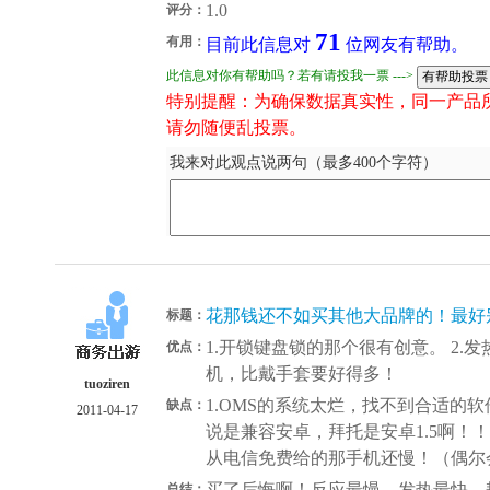
1.0
评分：
71
有用：
目前此信息对
位网友有帮助。
此信息对你有帮助吗？若有请投我一票 --->
特别提醒：为确保数据真实性，同一产品
请勿随便乱投票。
我来对此观点说两句（最多400个字符）
花那钱还不如买其他大品牌的！最好
标题：
1.开锁键盘锁的那个很有创意。 2
优点：
机，比戴手套要好得多！
tuoziren
1.OMS的系统太烂，找不到合适的
缺点：
2011-04-17
说是兼容安卓，拜托是安卓1.5啊！！
从电信免费给的那手机还慢！（偶尔会
买了后悔啊！反应最慢，发热最快，
总结：