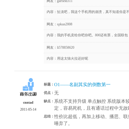
网友：
garfield311
内容：扯淡吧，我这个手机用的崩溃，真不知道你是
网友：
spkun2008
内容：我的手机卖给你吧你吧。800还有票，全国联包
网友：
li578858620
内容：用这太恼火拉还好呢
O1——名副其实的倒数第一
标题：
无
优点：
系统不支持升级 单点触控 系统版本
缺点：
cnntad
定，容易死机，且有通话过程中无故
2011-05-14
性价比超低，再加上移动、播思、联
总结：
唾弃了。