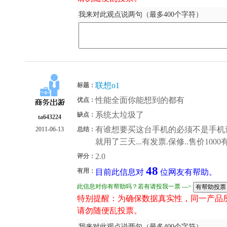
我来对此观点说两句（最多400个字符）
联想o1
标题：
性能全面你能想到的都有
优点：
系统太垃圾了
缺点：
ta643224
有谁想要买这台手机的必须不是手机迷
2011-06-13
总结：
就用了三天...有发票.保修..售价100
2.0
评分：
48
有用：
目前此信息对
位网友有帮助。
此信息对你有帮助吗？若有请投我一票 --->
特别提醒：为确保数据真实性，同一产品
请勿随便乱投票。
我来对此观点说两句（最多400个字符）