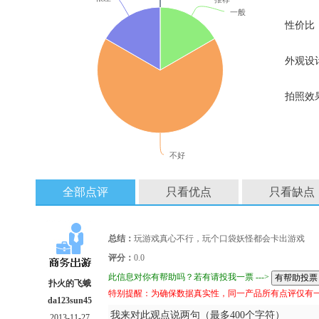
一般
性价比
外观设
拍照效
不好
全部点评
只看优点
只看缺点
总结：
玩游戏真心不行，玩个口袋妖怪都会卡出游戏
评分：
0.0
此信息对你有帮助吗？若有请投我一票 --->
扑火的飞蛾
特别提醒：为确保数据真实性，同一产品所有点评仅有
da123sun45
我来对此观点说两句（最多400个字符）
2013-11-27