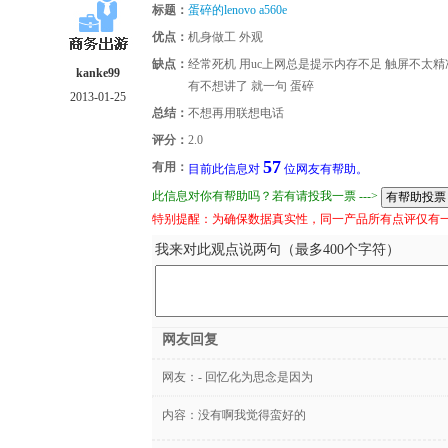
标题：
蛋碎的lenovo a560e
优点：
机身做工 外观
缺点：
经常死机 用uc上网总是提示内存不足 触屏不太
kanke99
有不想讲了 就一句 蛋碎
2013-01-25
总结：
不想再用联想电话
评分：
2.0
57
有用：
目前此信息对
位网友有帮助。
此信息对你有帮助吗？若有请投我一票 --->
特别提醒：为确保数据真实性，同一产品所有点评仅有
我来对此观点说两句（最多400个字符）
网友回复
网友：
- 回忆化为思念是因为
内容：没有啊我觉得蛮好的