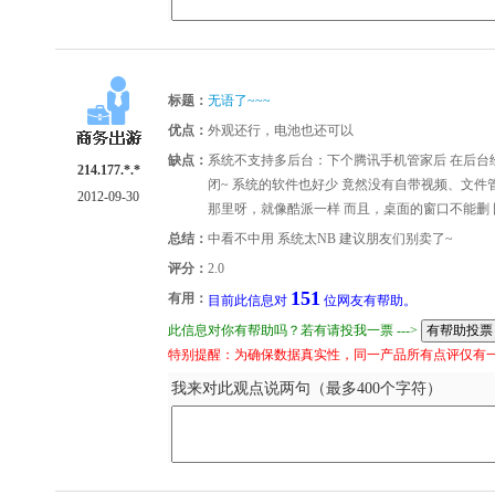
标题：
无语了~~~
优点：
外观还行，电池也还可以
缺点：
系统不支持多后台：下个腾讯手机管家后 在后台
214.177.*.*
闭~ 系统的软件也好少 竟然没有自带视频、文
2012-09-30
那里呀，就像酷派一样 而且，桌面的窗口不能删
总结：
中看不中用 系统太NB 建议朋友们别卖了~
评分：
2.0
151
有用：
目前此信息对
位网友有帮助。
此信息对你有帮助吗？若有请投我一票 --->
特别提醒：为确保数据真实性，同一产品所有点评仅有
我来对此观点说两句（最多400个字符）