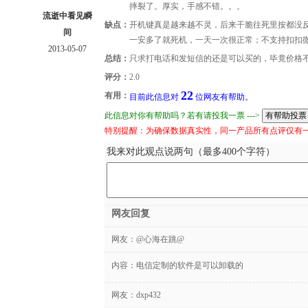
摔裂了。厚实，手感不错。。。
流逝中看见瞬
缺点：
开机键真是越来越不灵，后来干脆往死里按都没
间
一安多了就死机，一天一次很正常；不支持扣扣
2013-05-07
总结：
只求打电话和发短信的还是可以买的，毕竟价格
评分：
2.0
22
有用：
目前此信息对
位网友有帮助。
此信息对你有帮助吗？若有请投我一票 --->
特别提醒：为确保数据真实性，同一产品所有点评仅有
我来对此观点说两句（最多400个字符）
网友回复
网友：
@心海在跳@
内容：电信定制的软件是可以卸载的
网友：
dxp432