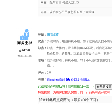
网友：
配角而已,何必入戏145
内容：以后在也不用联想的东西了太垃圾
标题：
用着蛋疼
优点：
外观时尚，电池待机不错。除了这两点真找不出
缺点：
缺点一大推的，没有民间ROM不说，后台还不
go61798
RAM256小的要死。玩极品13都会卡出来，我勒
2012-12-10
总结：
就外观好看，待机不错。对于不玩游戏的朋友们
疯。。
评分：
2.0
66
有用：
目前此信息对
位网友有帮助。
此信息对你有帮助吗？若有请投我一票 --->
特别提醒：为确保数据真实性，同一产品所有点评仅有
我来对此观点说两句（最多400个字符）