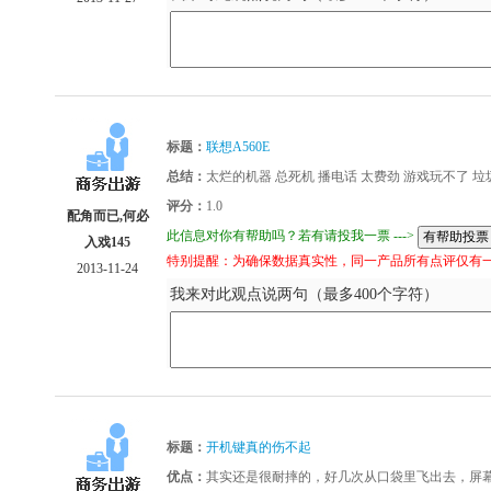
标题：
联想A560E
总结：
太烂的机器 总死机 播电话 太费劲 游戏玩不了 垃
评分：
1.0
配角而已,何必
此信息对你有帮助吗？若有请投我一票 --->
入戏145
特别提醒：为确保数据真实性，同一产品所有点评仅有
2013-11-24
我来对此观点说两句（最多400个字符）
标题：
开机键真的伤不起
优点：
其实还是很耐摔的，好几次从口袋里飞出去，屏