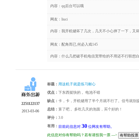
内容：qq后台可以哦
网友：
liuci
内容：我开机键坏了几次，几天不小心摔了一下，又
网友：
配角而已,何必入戏145
内容：什么几把破手机电信宽带给的不用还不行联想
标题：
用这机子就是练习耐心
优点：
下东西挺快的 。电池不错
缺点：
卡，卡，开机键用了半个月就不行了。信号就别提
2251122137
总结：
算了吧 。多吃几天的泡面，买个好的！
2013-03-06
评分：
3.0
30
有用：
目前此信息对
位网友有帮助。
此信息对你有帮助吗？若有请投我一票 --->