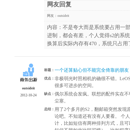
网友回复
网友：
outsideit
内容：不是夸大而是系统要占用一
进制，都会有差，个人觉得s2的系统
换算后实际内存有470，系统只占用了
一个还算贴心但不能完全倚靠的朋友
标题：
非极弱光时照相机的确很不错。LeO
优点：
很多可进步的空间。
outsideit
偶尔系统会发疯。联想的配件实在不
缺点：
2012-10-24
尘塞。
用了2个多月的S2，翻邮箱突然发现
总结：
论吧。不知道还有没有人要看。 个
计，比如短信有两种排列方式，且可