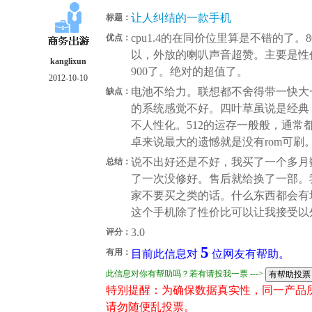
让人纠结的一款手机
标题：
cpu1.4的在同价位里算是不错的了
优点：
以，外放的喇叭声音超赞。主要是性价
kanglixun
900了。绝对的超值了。
2012-10-10
电池不给力。联想都不舍得带一快大
缺点：
的系统感觉不好。四叶草虽说是经典
不人性化。512的运存一般般，通常
卓来说最大的遗憾就是没有rom可刷
说不出好还是不好，我买了一个多月
总结：
了一次没修好。售后就给换了一部。
家不要买之类的话。什么东西都会有
这个手机除了性价比可以让我接受以
3.0
评分：
5
有用：
目前此信息对
位网友有帮助。
此信息对你有帮助吗？若有请投我一票 --->
特别提醒：为确保数据真实性，同一产品
请勿随便乱投票。