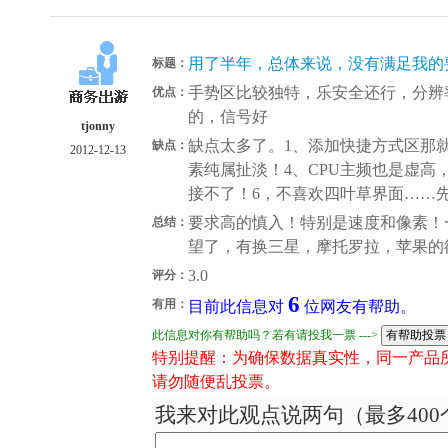
用了半年，总体来说，没有满足我的
标题：
手势区比较独特，乐安全还行，分辨
优点：
的，信号好
tjonny
缺点太多了。1、添加快捷方式区那就是
缺点：
2012-12-13
素纯属扯淡！4、CPU主频也是虚高
接不了！6，不喜欢四叶草界面……
要求高的慎入！特别是速度和像素！
总结：
望了，有换三星，摩托罗拉，苹果的
3.0
评分：
6
有用：
目前此信息对
位网友有帮助。
此信息对你有帮助吗？若有请投我一票 --->
特别提醒：为确保数据真实性，同一产品
请勿随便乱投票。
我来对此观点说两句（最多400