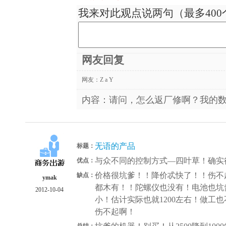
我来对此观点说两句（最多400
网友回复
网友：
Z a Y
内容：请问，怎么返厂修啊？我的
无语的产品
标题：
与众不同的控制方式—四叶草！确实
优点：
价格很坑爹！！降价忒快了！！伤不
缺点：
ymak
都木有！！陀螺仪也没有！电池也坑爹！15
2012-10-04
小！估计实际也就1200左右！做工
伤不起啊！
总结：