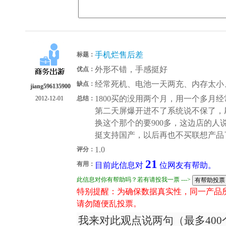
手机烂售后差
标题：
外形不错，手感挺好
优点：
经常死机、电池一天两充、内存太小
缺点：
jiang596135900
1800买的没用两个月，用一个多月
2012-12-01
总结：
第二天屏爆开进不了系统说不保了，
换这个那个的要900多，这边店的人
挺支持国产，以后再也不买联想产品
1.0
评分：
21
有用：
目前此信息对
位网友有帮助。
此信息对你有帮助吗？若有请投我一票 --->
特别提醒：为确保数据真实性，同一产品
请勿随便乱投票。
我来对此观点说两句（最多400