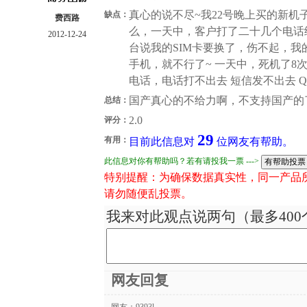
真心的说不尽~我22号晚上买的新机
缺点：
费西路
么，一天中，客户打了二十几个电话
2012-12-24
台说我的SIM卡要换了，伤不起，
手机，就不行了~ 一天中，死机了8
电话，电话打不出去 短信发不出去 
国产真心的不给力啊，不支持国产的
总结：
2.0
评分：
29
有用：
目前此信息对
位网友有帮助。
此信息对你有帮助吗？若有请投我一票 --->
特别提醒：为确保数据真实性，同一产品
请勿随便乱投票。
我来对此观点说两句（最多400
网友回复
网友：
9393l