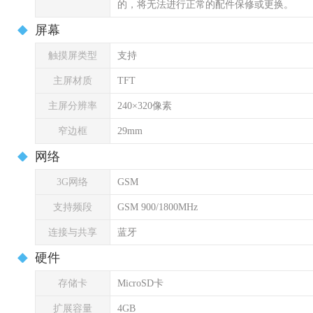
的，将无法进行正常的配件保修或更换。
屏幕
触摸屏类型
支持
主屏材质
TFT
主屏分辨率
240×320像素
窄边框
29mm
网络
3G网络
GSM
支持频段
GSM 900/1800MHz
连接与共享
蓝牙
硬件
存储卡
MicroSD卡
扩展容量
4GB