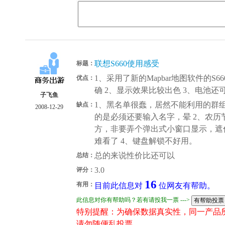
联想S660使用感受
标题：
1、采用了新的Mapbar地图软件的
优点：
确 2、显示效果比较出色 3、电池还
子飞鱼
1、黑名单很蠢，居然不能利用的群
缺点：
2008-12-29
的是必须还要输入名字，晕 2、农
方，非要弄个弹出式小窗口显示，遮
难看了 4、键盘解锁不好用。
总的来说性价比还可以
总结：
3.0
评分：
16
有用：
目前此信息对
位网友有帮助。
此信息对你有帮助吗？若有请投我一票 --->
特别提醒：为确保数据真实性，同一产品
请勿随便乱投票。