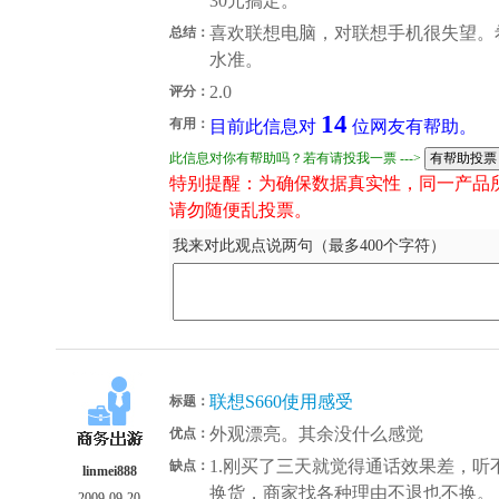
30元搞定。
喜欢联想电脑，对联想手机很失望。
总结：
水准。
2.0
评分：
14
有用：
目前此信息对
位网友有帮助。
此信息对你有帮助吗？若有请投我一票 --->
特别提醒：为确保数据真实性，同一产品
请勿随便乱投票。
我来对此观点说两句（最多400个字符）
联想S660使用感受
标题：
外观漂亮。其余没什么感觉
优点：
1.刚买了三天就觉得通话效果差，
缺点：
linmei888
换货，商家找各种理由不退也不换。 
2009-09-20