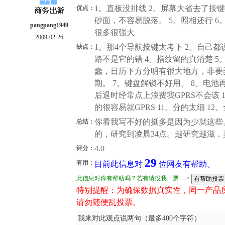
1。直板没排线 2。屏幕大省去了按键
优点：
砂面，不容易脱落。 5。照相还行 6
pangpang1949
很多很强大
2009-02-26
1。那4个导航按键太考下 2。自己都
缺点：
路不是它的错 4。指纹留的真清楚 5
蠢，日历下方分明有很大地方，非要
期。 7。键盘解锁不好用。 8。电池
后退时经常点上浪费我GPRS不会该
的很容易就GPRS 11。分的太细 
你看我写不好的挺多是因为少就这些
总结：
的，研究到凌晨34点。越研究越滋
4.0
评分：
29
有用：
目前此信息对
位网友有帮助。
此信息对你有帮助吗？若有请投我一票 --->
特别提醒：为确保数据真实性，同一产品
请勿随便乱投票。
我来对此观点说两句（最多400个字符）