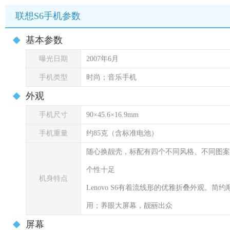
联想S6手机参数
基本参数
曝光日期
2007年6月
手机类型
时尚；音乐手机
外观
手机尺寸
90×45.6×16.9mm
手机重量
约85克（含标准电池）
随心换靓壳，标配有四个不同风格、不同图案
个性十足
机身特点
Lenovo S6有着流线形的优雅折叠外观。
用；养眼大屏幕，靓丽出众
屏幕