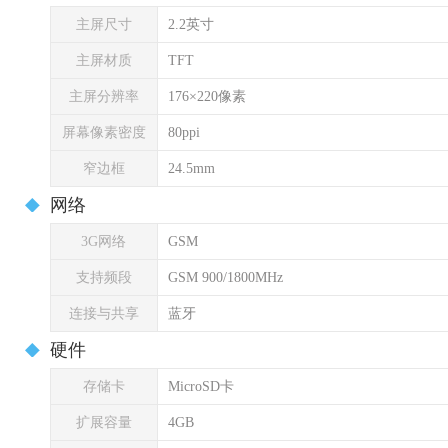
主屏尺寸
2.2英寸
主屏材质
TFT
主屏分辨率
176×220像素
屏幕像素密度
80ppi
窄边框
24.5mm
网络
3G网络
GSM
支持频段
GSM 900/1800MHz
连接与共享
蓝牙
硬件
存储卡
MicroSD卡
扩展容量
4GB