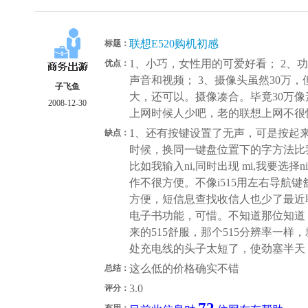
联想E520购机初感
标题：
1、小巧，女性用的可爱好看； 2、
优点：
声音和视频； 3、摄像头虽然30万，
子飞鱼
大，还可以。摄像凑合。毕竟30万像
2008-12-30
上网时候人少吧，老的联想上网不很
1、还有按键设置了无声，可是按起来
缺点：
时候，换同一键盘位置下的字方法比我
比如我输入ni,同时出现 mi,我要选
作不很方便。不像i515用左右导航键
方便，短信息查找收信人也少了最近
电子书功能，可惜。不知道那位知道
来的515舒服，那个515分辨率一样
处充电线的头子太短了，使劲塞半天
这么低的价格确实不错
总结：
3.0
评分：
有用：