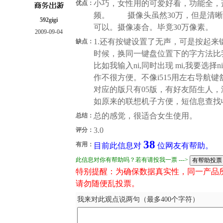
小巧，女性用的可爱好看，功能全，蓝
优点：
频。 摄像头虽然30万，但是清晰
592gigi
可以。摄像凑合。毕竟30万像素。
2009-09-04
1.还有按键设置了无声，可是按起
缺点：
时候，换同一键盘位置下的字方法比我
比如我输入ni,同时出现 mi,我要选
作不很方便。不像i515用左右导航
对应的版只有05版，有好友陌生人
如原来的联想机子方便，短信息查找
总的感觉，很适合女生使用。
总结：
3.0
评分：
38
有用：
目前此信息对
位网友有帮助。
此信息对你有帮助吗？若有请投我一票 --->
特别提醒：为确保数据真实性，同一产品
请勿随便乱投票。
我来对此观点说两句（最多400个字符）