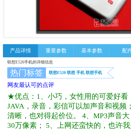
产品详情
重要参数
基本参数
配
联想E520手机的详细信息
热门标签
联想E520
联想
手机
联想手机
网友最认可的点评
★优点：1、小巧，女性用的可爱好看；
JAVA，录音，彩信可以加声音和视频；
清晰，也对得起价位。 4、MP3声音
30万像素； 5、上网还蛮快的，也许