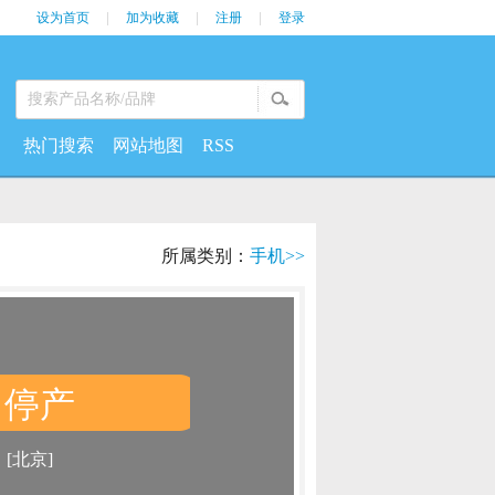
设为首页
|
加为收藏
|
注册
|
登录
热门搜索
网站地图
RSS
所属类别：
手机>>
停产
：
：
[北京]