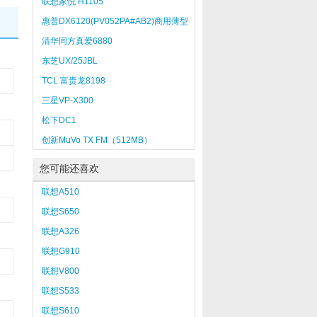
联想家悦 H1105
惠普DX6120(PV052PA#AB2)商用薄型
清华同方真爱6880
东芝UX/25JBL
TCL 富贵龙8198
三星VP-X300
松下DC1
创新MuVo TX FM（512MB）
您可能还喜欢
联想A510
联想S650
联想A326
联想G910
联想V800
联想S533
联想S610