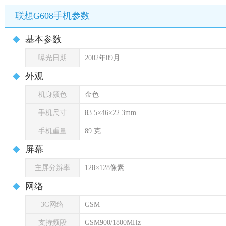
联想G608手机参数
基本参数
曝光日期
2002年09月
外观
机身颜色
金色
手机尺寸
83.5×46×22.3mm
手机重量
89 克
屏幕
主屏分辨率
128×128像素
网络
3G网络
GSM
支持频段
GSM900/1800MHz