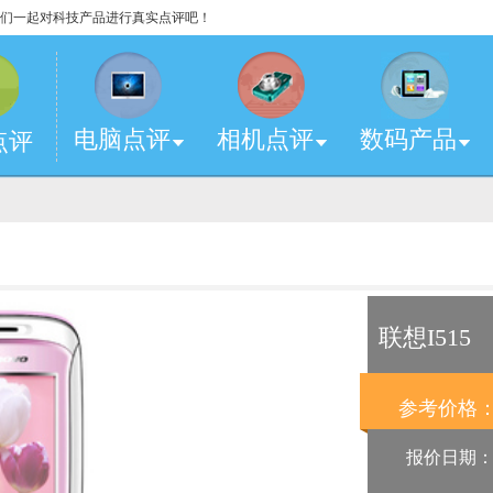
，让我们一起对科技产品进行真实点评吧！
电脑点评
相机点评
数码产品
点评
联想I515
参考价格
报价日期