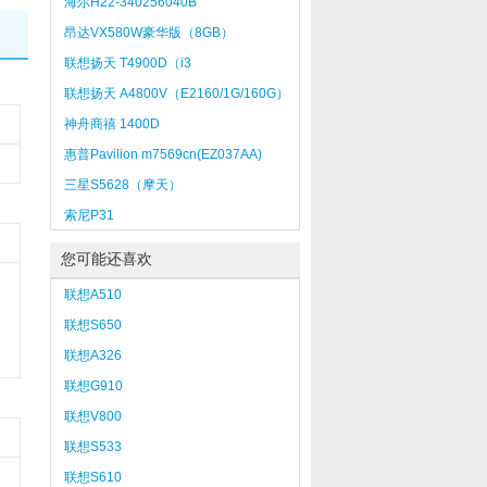
海尔H22-340256040B
昂达VX580W豪华版（8GB）
联想扬天 T4900D（i3
3240/4GB/1TB）
联想扬天 A4800V（E2160/1G/160G）
神舟商禧 1400D
惠普Pavilion m7569cn(EZ037AA)
三星S5628（摩天）
索尼P31
您可能还喜欢
联想A510
联想S650
联想A326
联想G910
联想V800
联想S533
联想S610