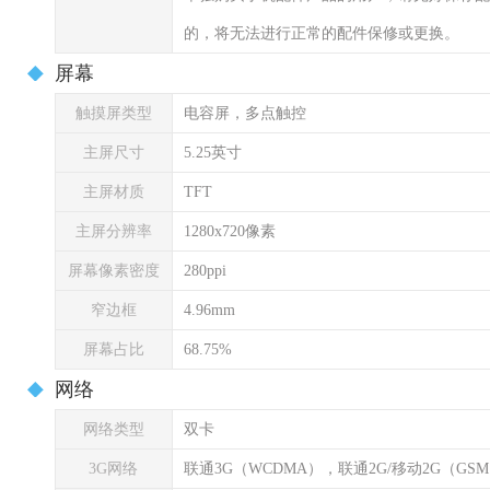
的，将无法进行正常的配件保修或更换。
屏幕
触摸屏类型
电容屏，多点触控
主屏尺寸
5.25英寸
主屏材质
TFT
主屏分辨率
1280x720像素
屏幕像素密度
280ppi
窄边框
4.96mm
屏幕占比
68.75%
网络
网络类型
双卡
3G网络
联通3G（WCDMA），联通2G/移动2G（GS