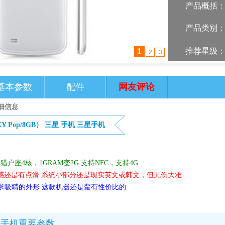
产品概括
产品类别
推荐星级
2
1
3
基本参数
配件
网友评论
详细信息
Y Pop/8GB）
三星
手机
三星手机
猎户座4核，1GRAM变2G 支持NFC，支持4G
握感还是有点滑 系统小部分还是现实英文或韩文，但无伤大雅
求吸睛的外形 这款机器还是蛮有性价比的
GB）手机重要参数