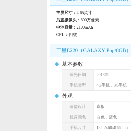
主屏尺寸：
4.65英寸
后置摄像头：
800万像素
电池容量：
2100mAh
CPU：
四核
三星E220（GALAXY Pop/8G
基本参数
曝光日期
2013年
手机类型
4G手机，3G手机
外观
造型设计
直板
机身颜色
白色，蓝色
手机尺寸
134.2x68x8.99mm