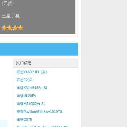
：
[无货]
：
三星手机
：
执门信息
联想Y460P-IFI（灰）
联想E23G
华硕X81H545Se-SL
华硕UL20FA
华硕M51Q32Vr-SL
惠普Pavilion畅游人dv1619TS
(EX052PA)
东芝C875