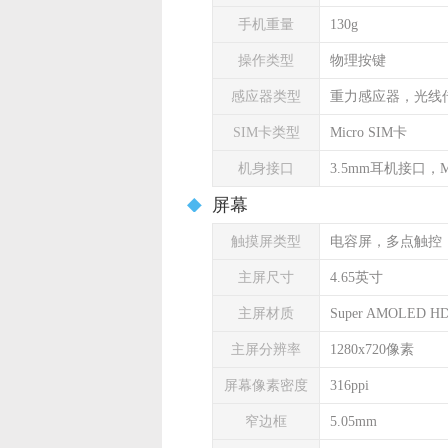
手机重量
130g
操作类型
物理按键
感应器类型
重力感应器，光线
SIM卡类型
Micro SIM卡
机身接口
3.5mm耳机接口，Mi
屏幕
触摸屏类型
电容屏，多点触控
主屏尺寸
4.65英寸
主屏材质
Super AMOLED H
主屏分辨率
1280x720像素
屏幕像素密度
316ppi
窄边框
5.05mm