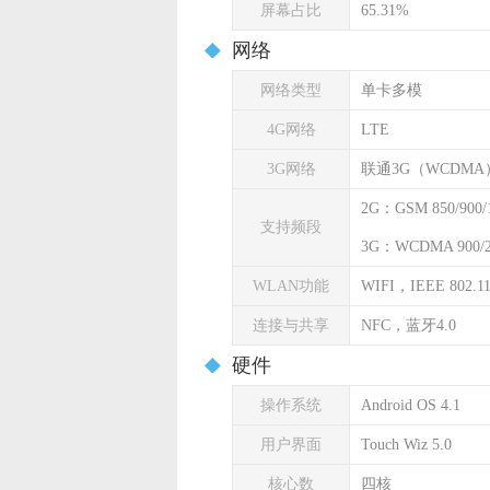
屏幕占比
65.31%
网络
网络类型
单卡多模
4G网络
LTE
3G网络
联通3G（WCDMA
2G：GSM 850/900/1
支持频段
3G：WCDMA 900/
WLAN功能
WIFI，IEEE 802.11 
连接与共享
NFC，蓝牙4.0
硬件
操作系统
Android OS 4.1
用户界面
Touch Wiz 5.0
核心数
四核