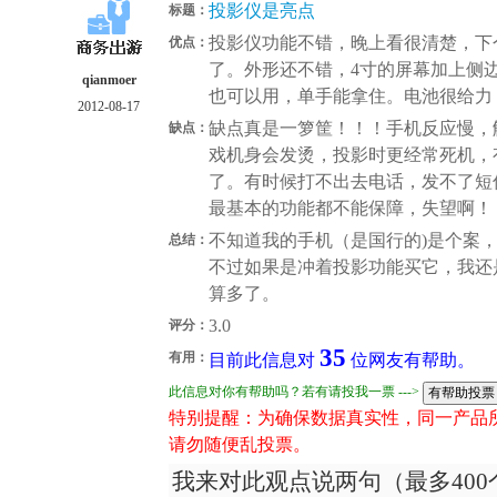
投影仪是亮点
标题：
投影仪功能不错，晚上看很清楚，下
优点：
了。外形还不错，4寸的屏幕加上侧
qianmoer
也可以用，单手能拿住。电池很给力，2
2012-08-17
缺点真是一箩筐！！！手机反应慢，触
缺点：
戏机身会发烫，投影时更经常死机，
了。有时候打不出去电话，发不了短
最基本的功能都不能保障，失望啊！
不知道我的手机（是国行的)是个案
总结：
不过如果是冲着投影功能买它，我还
算多了。
3.0
评分：
35
有用：
目前此信息对
位网友有帮助。
此信息对你有帮助吗？若有请投我一票 --->
特别提醒：为确保数据真实性，同一产品
请勿随便乱投票。
我来对此观点说两句（最多400