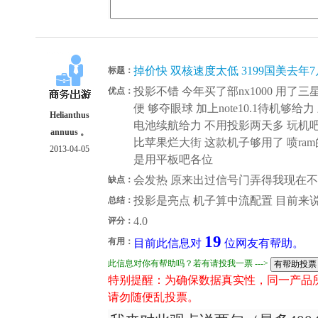
掉价快 双核速度太低 3199国美去年
标题：
投影不错 今年买了部nx1000 用了
优点：
便 够夺眼球 加上note10.1待机
Helianthus
电池续航给力 不用投影两天多 玩机吧
annuus 。
比苹果烂大街 这款机子够用了 喷ra
2013-04-05
是用平板吧各位
会发热 原来出过信号门弄得我现在不敢
缺点：
投影是亮点 机子算中流配置 目前来说
总结：
4.0
评分：
19
有用：
目前此信息对
位网友有帮助。
此信息对你有帮助吗？若有请投我一票 --->
特别提醒：为确保数据真实性，同一产品
请勿随便乱投票。