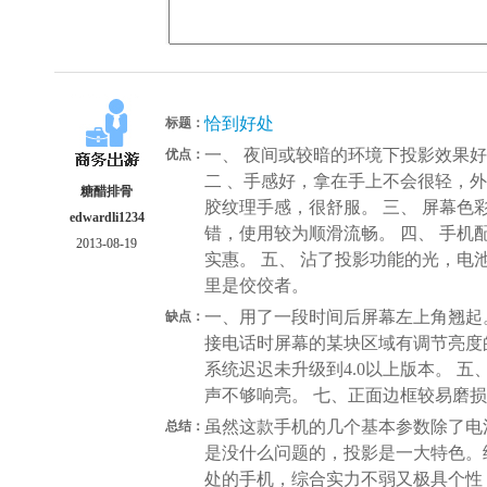
恰到好处
标题：
一、 夜间或较暗的环境下投影效果好
优点：
二 、手感好，拿在手上不会很轻，
糖醋排骨
胶纹理手感，很舒服。 三、 屏幕
edwardli1234
错，使用较为顺滑流畅。 四、 手
2013-08-19
实惠。 五、 沾了投影功能的光，
里是佼佼者。
一、用了一段时间后屏幕左上角翘起
缺点：
接电话时屏幕的某块区域有调节亮度
系统迟迟未升级到4.0以上版本。 
声不够响亮。 七、正面边框较易磨
虽然这款手机的几个基本参数除了电
总结：
是没什么问题的，投影是一大特色。
处的手机，综合实力不弱又极具个性