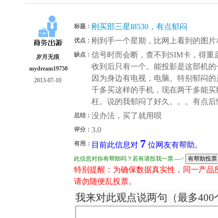
刚买部三星I8530，有点郁闷
标题：
刚到手一个星期，比网上看到的图片
优点：
信号时而会断，查不到SIM卡，得
缺点：
岁月无痕
收到后只有一个。能投影是这部机的
mydream19750
因为身边有电视，电脑。特别郁闷的
2013-07-10
千多买这样的手机，现在两千多能买
枉。说的我郁闷了好久。。。有点后
没办法，买了就用呗
总结：
3.0
评分：
7
有用：
目前此信息对
位网友有帮助。
此信息对你有帮助吗？若有请投我一票 --->
特别提醒：为确保数据真实性，同一产品
请勿随便乱投票。
我来对此观点说两句（最多400