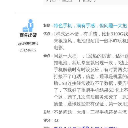
特色手机，满有手感，但问题一大把
标题：
1样式还不错，有手感，比起9100G
优点：
来很拉风，电池很耐用一般不咋玩机
qyc879943045
电影。
2012-09-05
问题一大把。，1发热的厉害，估计
缺点：
扣电池，我玩拳皇就出现一次，3边
手机解锁时有时没反应，有时要两次才
打接不了电话，信息，通讯是机器的
脑USB连接经常读取不了数据，要
了，下载好了重启手机结果SD卡上不
个这，跑了几次售后服务烦死了，原
质量，通讯这些都有保证，第一次用
不是问题一大堆，三星手机还是主流
总结：
3.0
评分：