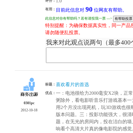
1.0
评分：
90
有用：
目前此信息对
位网友有帮助。
此信息对你有帮助吗？若有请投我一票 --->
特别提醒：为确保数据真实性，同一产品
请勿随便乱投票。
我来对此观点说两句（最多400
喜欢看片的首选
标题：
一：电池很给力2000毫安X2块，
优点：
粥除外，看电影听音乐打游戏基本一
0301pc
用2个月没出现死机，玩3D游戏也
2012-10-18
版本问题。三：投影功能强大，很清
题，在无光的房间内，投在洁白的墙
响看个高清大片真的像电影院的感觉