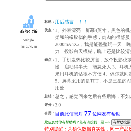
用后感言！！！
标题：
1、外表漂亮，屏幕4英寸，黑色的
优点：
柔和的橡胶似的手感，肉肉的很舒服
wshjlw
2000mAhX2，我是能整整玩一天
2012-09-10
力，投影白天模糊，晚上还是比较清
1、手机发热比较厉害，放个投影仪或
缺点：
慢，启动得半天，能急死人 3、耳
果用耳机的话很不方便 4、偶尔就
5、屏幕采用的是TFT，不是三星的A
用处
总之，感觉回来之后有些后悔，不如加些
总结：
3.0
评分：
77
有用：
目前此信息对
位网友有帮助。
此信息对你有帮助吗？若有请投我一票 --->
特别提醒：为确保数据真实性，同一产品