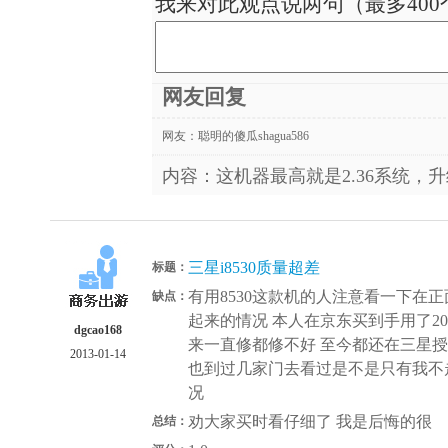
我来对此观点说两句（最多400
网友回复
网友：
聪明的傻瓜shagua586
内容：这机器最高就是2.36系统，升
三星i8530质量超差
标题：
有用8530这款机的人注意看一下在
缺点：
起来的情况 本人在京东买到手用了2
dgcao168
来一直修都修不好 至今都还在三星授
2013-01-14
也到过几家门去看过是不是只有我不走
况
劝大家买时看仔细了 我是后悔的很
总结：