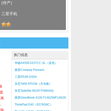
：
[停产]
：
三星手机
：
执门信息
华硕A450E3337CC-SL（蓝色）
惠普Compaq Presario
V3802TX(KS395PA)
三星R538-DS04
东芝S40t-AT01M（月光银）
操
东芝Satellite M100 PSMAAQ-
是
00R003(薄雾灰)
惠普OmniBook 4100 F1462W/F1462N
人再
，
ThinkPad E40（0578G8C）
，除