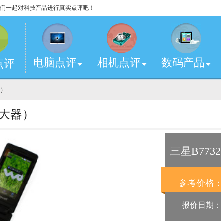
，让我们一起对科技产品进行真实点评吧！
电脑点评
相机点评
数码产品
点评
器）
（大器）
三星B773
参考价格
报价日期