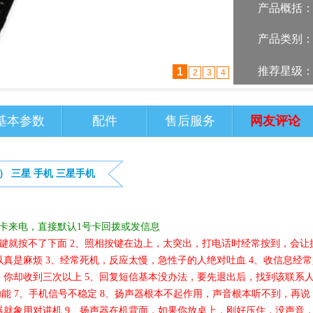
产品概括
产品类别
推荐星级
2
1
3
4
基本参数
配件
售后服务
网友评论
器）
三星
手机
三星手机
卡来电，直接默认1号卡回拨或发信息
键就按不了下面 2、照相按键在边上，太突出，打电话时经常按到，会让
真是麻烦 3、经常死机，反应太慢，急性子的人绝对吐血 4、收信息经常
你却收到三次以上 5、回复短信基本没办法，要先退出后，找到该联系
功能 7、手机信号不稳定 8、扬声器根本不起作用，声音根本听不到，再说
就象用对讲机 9、扬声器在机背面，如果你放桌上，刚好压住，没声音