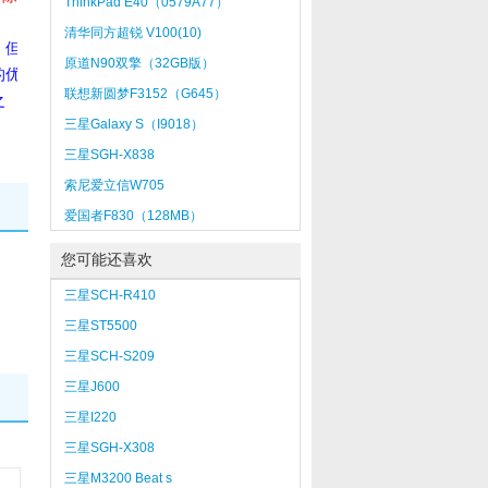
ThinkPad E40（0579A77）
清华同方超锐 V100(10)
，但
原道N90双擎（32GB版）
的优
联想新圆梦F3152（G645）
之
三星Galaxy S（I9018）
三星SGH-X838
索尼爱立信W705
爱国者F830（128MB）
您可能还喜欢
三星SCH-R410
三星ST5500
三星SCH-S209
三星J600
三星I220
三星SGH-X308
三星M3200 Beat s