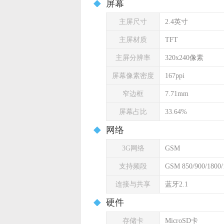
屏幕
主屏尺寸
2.4英寸
主屏材质
TFT
主屏分辨率
320x240像素
屏幕像素密度
167ppi
窄边框
7.71mm
屏幕占比
33.64%
网络
3G网络
GSM
支持频段
GSM 850/900/1800
连接与共享
蓝牙2.1
硬件
存储卡
MicroSD卡