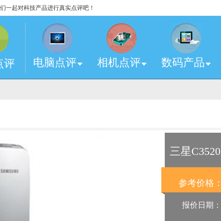
，让我们一起对科技产品进行真实点评吧！
电脑点评
相机点评
数码产品
点评
三星C3520
参考价格
报价日期