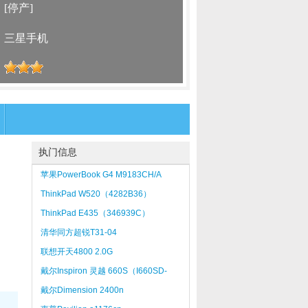
：
[停产]
：
三星手机
：
执门信息
苹果PowerBook G4 M9183CH/A
ThinkPad W520（4282B36）
ThinkPad E435（346939C）
清华同方超锐T31-04
联想开天4800 2.0G
25660DVDRWSN(XP PRO)
戴尔Inspiron 灵越 660S（I660SD-
288M）
戴尔Dimension 2400n