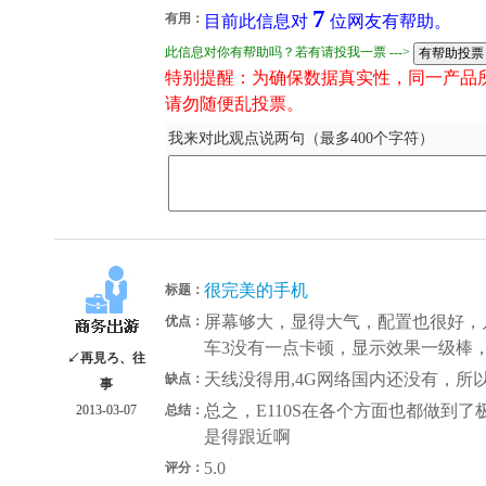
7
有用：
目前此信息对
位网友有帮助。
此信息对你有帮助吗？若有请投我一票 --->
特别提醒：为确保数据真实性，同一产品
请勿随便乱投票。
我来对此观点说两句（最多400个字符）
很完美的手机
标题：
屏幕够大，显得大气，配置也很好，几
优点：
车3没有一点卡顿，显示效果一级棒
↙再見ろ、往
天线没得用,4G网络国内还没有，所
缺点：
事
总之，E110S在各个方面也都做到
2013-03-07
总结：
是得跟近啊
5.0
评分：