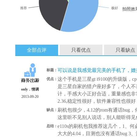
推荐
极好
拍照效
全部点评
只看优点
只看缺点
可以说是我感觉最完美的手机了，媲美
标题：
这个手机是三星gt i9100的升级版，cp
优点：
是三星自家的猎户座好多了，个人不喜
only．情调
计，手感大小正好合适，重量感也非
2013-09-20
2.36,稳定性很好，软件兼容性也
刷机包很少，4.12的rom有通话bu
缺点：
这里听不见别人说话，别人能听得见
e110s的刷机包我推荐这几个，1、何必
总结：
大大的4.04，目测也没有通话bug 3、