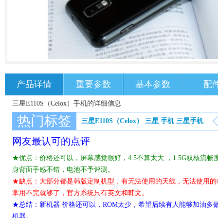
产品详情
重要参数
基本参数
配
三星E110S（Celox）手机的详细信息
热门标签
三星E110S（Celox）
三星
手机
三星手机
网友最认可的点评
★优点：价格还可以，屏幕感觉很好，4.5不算太大 ，1.5G双核流
身背面手感不错，电池不予评测。
★缺点：大部分都是韩版定制机型，有无法使用的天线，无法使用的
掌用不完就够了，官方系统只有英文和韩文。
★总结：新机器 价格还可以，ROM太少，希望后续有人能够加油多
机器。