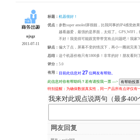
标题：
机器很好！
优点：
参数super amoled屏很靓，比我同事的IP
越看越爱，最强的是界面，太炫了。GPS,WIFI
njxgz
不好！我觉得可能跟宽带带宽有点问题吧！我家76
2011-07-11
缺点：
偏大了点，屏幕不变的情况下，再小一圈就完美
总结：
这个机器价格只有1800多！非常的好！朋友看到
评分：
5.0
27
有用：
目前此信息对
位网友有帮助。
此信息对你有帮助吗？若有请投我一票 --->
特别提醒：为确保数据真实性，同一产品所有点评仅有
我来对此观点说两句（最多400
网友回复
网友：
xujia968