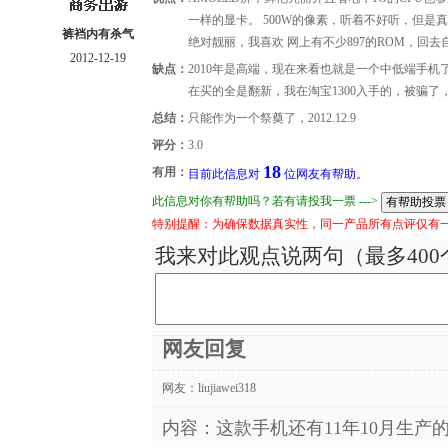
一样的显卡。 500W的像素，听着不好听，但是
裤裆内有杀气
绝对靓丽，我喜欢 网上有不少897的ROM，回去
2012-12-19
缺点：
2010年是高端，现在来看也就是一个中低端手机
在买的全是翻新，我在淘宝1300入手的，被骗了
总结：
只能作为一个祭奠了，2012.12.9
评分：
3.0
18
有用：
目前此信息对
位网友有帮助。
此信息对你有帮助吗？若有请投我一票 --->
特别提醒：为确保数据真实性，同一产品所有点评仅有
我来对此观点说两句（最多400
网友回复
网友：
liujiawei318
内容：这款手机还有11年10月生产