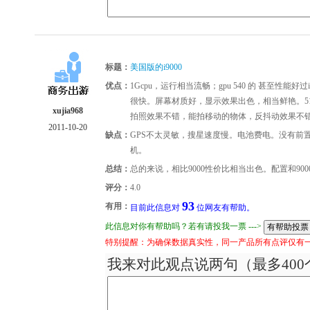
标题：
美国版的i9000
优点：
1Gcpu，运行相当流畅；gpu 540 的 甚至性能
很快。屏幕材质好，显示效果出色，相当鲜艳。512的ra
xujia968
拍照效果不错，能拍移动的物体，反抖动效果不
2011-10-20
缺点：
GPS不太灵敏，搜星速度慢。电池费电。没有前
机。
总结：
总的来说，相比9000性价比相当出色。配置和90
评分：
4.0
93
有用：
目前此信息对
位网友有帮助。
此信息对你有帮助吗？若有请投我一票 --->
特别提醒：为确保数据真实性，同一产品所有点评仅有
我来对此观点说两句（最多400