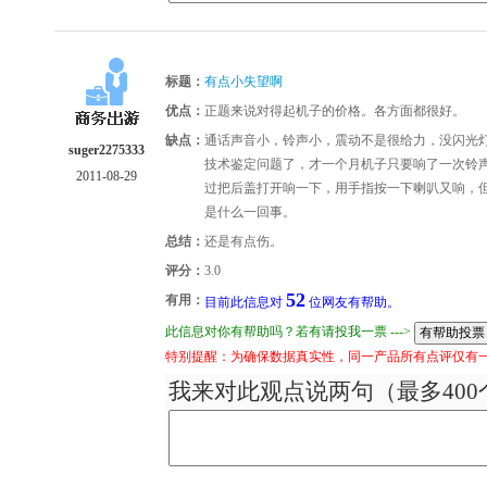
标题：
有点小失望啊
优点：
正题来说对得起机子的价格。各方面都很好。
缺点：
通话声音小，铃声小，震动不是很给力，没闪光
suger2275333
技术鉴定问题了，才一个月机子只要响了一次铃
2011-08-29
过把后盖打开响一下，用手指按一下喇叭又响，
是什么一回事。
总结：
还是有点伤。
评分：
3.0
52
有用：
目前此信息对
位网友有帮助。
此信息对你有帮助吗？若有请投我一票 --->
特别提醒：为确保数据真实性，同一产品所有点评仅有
我来对此观点说两句（最多400