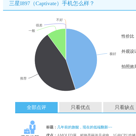
三星I897（Captivate）手机怎么样？
不好
很差
一般
性价比
外观设
极好
拍照效
推荐
全部点评
只看优点
只看缺点
标题：
几年前的旗舰，现在的低端翻新~~
优点：
AMOLED屏，鲜艳亮丽并且省电，1G的CPU也够