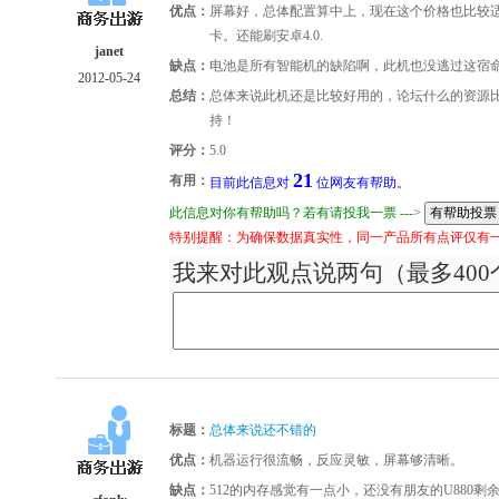
优点：
屏幕好，总体配置算中上，现在这个价格也比较
卡。还能刷安卓4.0.
janet
缺点：
电池是所有智能机的缺陷啊，此机也没逃过这宿
2012-05-24
总结：
总体来说此机还是比较好用的，论坛什么的资源比
持！
评分：
5.0
21
有用：
目前此信息对
位网友有帮助。
此信息对你有帮助吗？若有请投我一票 --->
特别提醒：为确保数据真实性，同一产品所有点评仅有
我来对此观点说两句（最多400
标题：
总体来说还不错的
优点：
机器运行很流畅，反应灵敏，屏幕够清晰。
缺点：
512的内存感觉有一点小，还没有朋友的U880