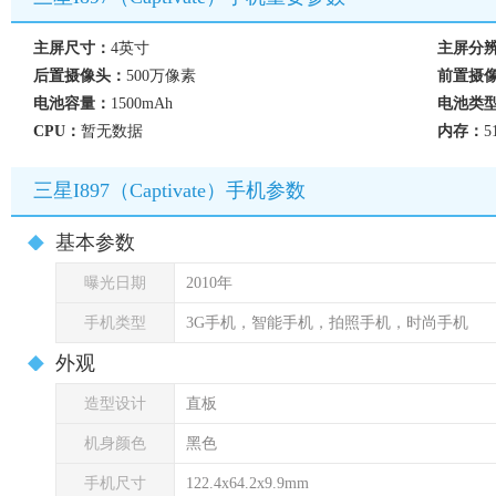
主屏尺寸：
4英寸
主屏分
后置摄像头：
500万像素
前置摄
电池容量：
1500mAh
电池类
CPU：
暂无数据
内存：
5
三星I897（Captivate）手机参数
基本参数
曝光日期
2010年
手机类型
3G手机，智能手机，拍照手机，时尚手机
外观
造型设计
直板
机身颜色
黑色
手机尺寸
122.4x64.2x9.9mm