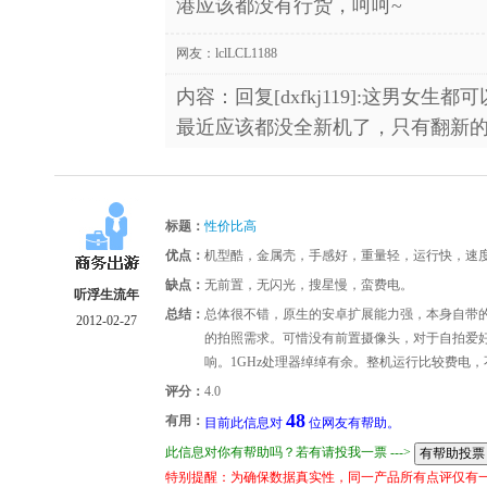
港应该都没有行货，呵呵~
网友：
lclLCL1188
内容：回复[dxfkj119]:这男女
最近应该都没全新机了，只有翻新
标题：
性价比高
优点：
机型酷，金属壳，手感好，重量轻，运行快，速
缺点：
无前置，无闪光，搜星慢，蛮费电。
听浮生流年
总结：
总体很不错，原生的安卓扩展能力强，本身自带的
2012-02-27
的拍照需求。可惜没有前置摄像头，对于自拍爱
响。1GHz处理器绰绰有余。整机运行比较费电
评分：
4.0
48
有用：
目前此信息对
位网友有帮助。
此信息对你有帮助吗？若有请投我一票 --->
特别提醒：为确保数据真实性，同一产品所有点评仅有