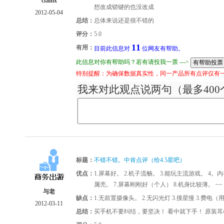
cfanlx
想改成锁键的也没改成
2012-05-04
总结：
总体来说还是很不错的
评分：
5.0
11
有用：
目前此信息对
位网友有帮助。
此信息对你有帮助吗？若有请投我一票 --->
特别提醒：为确保数据真实性，同一产品所有点评仅有
我来对此观点说两句（最多400
标题：
不错不错。中肯点评（给4.5星吧）
优点：
1.屏幕好。 2.机子流畅。 3.能玩主流游戏。 4。内
属壳。 7.屏幕刚刚好（个人） 8.机身比较薄。 ~~
与老
缺点：
1.无前置摄像头。 2.无闪光灯 3.搜星慢 3.
2012-03-11
总结：
买手机不要纠结，要坚决！ 看中就下手！ 原装耳