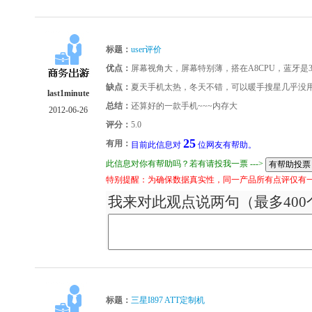
标题：
user评价
优点：
屏幕视角大，屏幕特别薄，搭在A8CPU，蓝牙是3
缺点：
夏天手机太热，冬天不错，可以暖手搜星几乎没用太慢，
last1minute
总结：
还算好的一款手机~~~内存大
2012-06-26
评分：
5.0
25
有用：
目前此信息对
位网友有帮助。
此信息对你有帮助吗？若有请投我一票 --->
特别提醒：为确保数据真实性，同一产品所有点评仅有
我来对此观点说两句（最多400
标题：
三星I897 ATT定制机